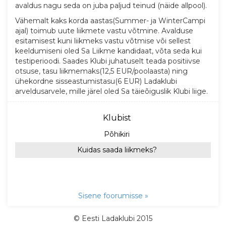
avaldus nagu seda on juba paljud teinud (näide allpool).
Vähemalt kaks korda aastas(Summer- ja WinterCampi
ajal) toimub uute liikmete vastu võtmine. Avalduse
esitamisest kuni liikmeks vastu võtmise või sellest
keeldumiseni oled Sa Liikme kandidaat, võta seda kui
testiperioodi. Saades Klubi juhatuselt teada positiivse
otsuse, tasu liikmemaks(12,5 EUR/poolaasta) ning
ühekordne sisseastumistasu(6 EUR) Ladaklubi
arveldusarvele, mille järel oled Sa täieõiguslik Klubi liige.
Klubist
Põhikiri
Kuidas saada liikmeks?
Sisene foorumisse »
© Eesti Ladaklubi 2015