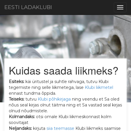
EESTI LADAKLUBI
Togg
navig
Kuidas saada liikmeks?
Esiteks:
käi üritustel ja suhtle rahvaga, tutvu Klubi
tegemiste ning selle liikmetega, lase
Klubi liikmetel
ennast tundma õppida.
Teiseks:
tutvu
Klubi põhikirjaga
ning veendu et Sa oled
nõus seal kirjas olnut täitma ning et Sa vastad seal kirjas
olnud nõudmistele.
Kolmandaks:
otsi omale Klubi liikmeskonnast kolm
soovitajat
Neljandaks:
kirjuta
siia teemasse
Klubi liikmeks saamise