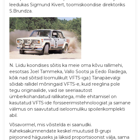
leedukas Sigmund Kivert, toomiskoondise direktoriks
S.Brundza.
N. Liidu koondises sõitis ka meie oma kõvu rallimehi,
eesotsas Joel Tammeka, Vallo Sootsi ja Eedo Raidega,
kõik nad sõitsid loomulikult VFTS-iga:) Tänapäevalgi
sõidab rallidel mõningaid VFTS-e, kuid reeglina pole
tegu originaalide, vaid ise seeriaautost
ümberkohandatud rallikatega, mille ehitamisel on
kasutatud VFTS-ide forsseerimistehnoloogiat ja sarnane
välimus on saavutatud iseloomuliku spoilerikomplekti
abil.
Võsavormel, mis võistelda ei saanudki.
Kaheksakümnendate keskel muutusid B-grupi
piirjooned häguseks ja läksid proportsioonist välja, sama