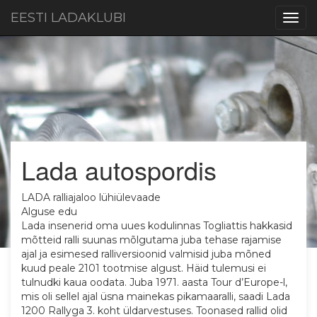
EESTI LADAKLUBI
Togg
navig
Lada autospordis
LADA ralliajaloo lühiülevaade
Alguse edu
Lada insenerid oma uues kodulinnas Togliattis hakkasid
mõtteid ralli suunas mõlgutama juba tehase rajamise
ajal ja esimesed ralliversioonid valmisid juba mõned
kuud peale 2101 tootmise algust. Häid tulemusi ei
tulnudki kaua oodata. Juba 1971. aasta Tour d’Europe-l,
mis oli sellel ajal üsna mainekas pikamaaralli, saadi Lada
1200 Rallyga 3. koht üldarvestuses. Toonased rallid olid