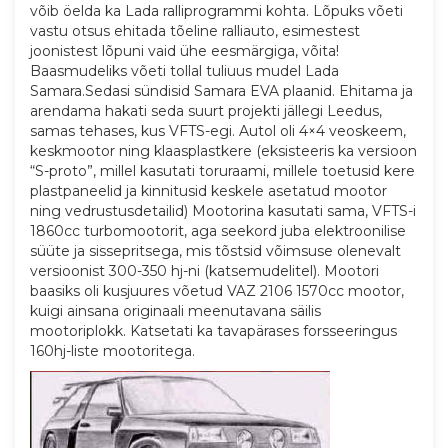
võib öelda ka Lada ralliprogrammi kohta. Lõpuks võeti
vastu otsus ehitada tõeline ralliauto, esimestest
joonistest lõpuni vaid ühe eesmärgiga, võita!
Baasmudeliks võeti tollal tuliuus mudel Lada
Samara.Sedasi sündisid Samara EVA plaanid. Ehitama ja
arendama hakati seda suurt projekti jällegi Leedus,
samas tehases, kus VFTS-egi. Autol oli 4×4 veoskeem,
keskmootor ning klaasplastkere (eksisteeris ka versioon
“S-proto”, millel kasutati toruraami, millele toetusid kere
plastpaneelid ja kinnitusid keskele asetatud mootor
ning vedrustusdetailid) Mootorina kasutati sama, VFTS-i
1860cc turbomootorit, aga seekord juba elektroonilise
süüte ja sissepritsega, mis tõstsid võimsuse olenevalt
versioonist 300-350 hj-ni (katsemudelitel). Mootori
baasiks oli kusjuures võetud VAZ 2106 1570cc mootor,
kuigi ainsana originaali meenutavana säilis
mootoriplokk. Katsetati ka tavapärases forsseeringus
160hj-liste mootoritega.