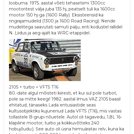
loobuma. 1975. aastal võeti tehasetiimi 1300cc
mootoritest välja juba 135 hj, peatselt tuli ka 1600cc
mootor 150 hj-ga (1600 Rally). Eksisteerisid ka
ringrajamudelid (1300 ja 1600 Road Racing). Nende
mudelitega saavutati samuti palju, eriti kodustel rallidel
N. Liidus ja aeg-ajalt ka WRC-etappidel.
2105 + turbo = VFTS T16
80.-date algul mõisteti kiiresti, et kui sul pole turbot,
pole sa mitte keegi! 1982. aastal ilmus VAZ 2105 baasil
ehitatud, tänaseks Lada entusiastide seas
kultusobjektiks kujunenud Lada VFTS (T16), mis vastas
tollastele B-grupi nõuetele. Autol oli tagavedu, 1,8L 16-
klapiline mootor, turbo ja kokkuvõtteks 240
hobujõudu:). See auto oli üsna hirmuäratav relv, kuna ka