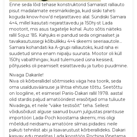
Enne seda lõid tehase konstruktorid Samarast ralliauto
pisut madalamate eesmärkidega, kuid siiski taheti
koguda know-how’d neljarattaveo alal. Sündiski Samara
4×4, millel kasutati nejarattavedu ja 150hj-st Lada
mootorit, mis asus tagatelje kohal. Auto sõtis näiteks
rallil Sojuz ’85. Kahjuks ei pandud seda originaalset ja
tavakasutussegi kõlbulikku 4×4 skeemi seeriaautole…
Samara kohandati ka A-grupi ralliautoks, kuid raha ei
suudetud sinna enam niipalju suunata. Mootor oli küll
150hj vabalthingav, kuid tulemused üsna kesised,
põhjuseks oli peamiselt esirattavedu ja turbo puudmine.
Nivaga Dakarile!
Niva oli kõrberallidel sõitmiseks väga hea toorik, seda
oma usaldusväärsuse ja lihtsa ehituse tõttu. Seetõttu
on loogiline, et esimesel Pariis-Dakari rallil 1978. aastal
olid stardis paljud amatööridest erasõitjad oma tuliuute
Nivadega, et neile “väike testisõit” teha. Sellest
võidusõidust alguse saanud buum julgustas prantsuse
importööri Lada-Poch koostama skeemi, mis oligi
mõeldud neidsamu amatööre silmas pidades: neile
pakuti tehnilist abi ja lisavarustust kõrberallideks. Dakari
kasvav edu meelitas Lada koostöös Pochiga lõpetama