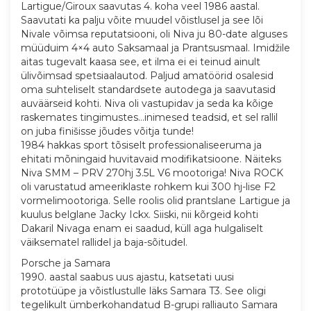
Lartigue/Giroux saavutas 4. koha veel 1986 aastal.
Saavutati ka palju võite muudel võistlusel ja see lõi
Nivale võimsa reputatsiooni, oli Niva ju 80-date alguses
müüduim 4×4 auto Saksamaal ja Prantsusmaal. Imidžile
aitas tugevalt kaasa see, et ilma ei ei teinud ainult
ülivõimsad spetsiaalautod. Paljud amatöörid osalesid
oma suhteliselt standardsete autodega ja saavutasid
auväärseid kohti. Niva oli vastupidav ja seda ka kõige
raskemates tingimustes…inimesed teadsid, et sel rallil
on juba finišisse jõudes võitja tunde!
1984 hakkas sport tõsiselt professionaliseeruma ja
ehitati mõningaid huvitavaid modifikatsioone. Näiteks
Niva SMM – PRV 270hj 3.5L V6 mootoriga! Niva ROCK
oli varustatud ameeriklaste rohkem kui 300 hj-lise F2
vormelimootoriga. Selle roolis olid prantslane Lartigue ja
kuulus belglane Jacky Ickx. Siiski, nii kõrgeid kohti
Dakaril Nivaga enam ei saadud, küll aga hulgaliselt
väiksematel rallidel ja baja-sõitudel.
Porsche ja Samara
1990. aastal saabus uus ajastu, katsetati uusi
prototüüpe ja võistlustulle läks Samara T3. See oligi
tegelikult ümberkohandatud B-grupi ralliauto Samara