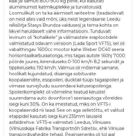
kaal jäi samuti 800-900 kg piirile, kui kasutati
alumiiniumist katmikuplekke ja turvatorusid.
Loomulikult on ta ka äärmiselt rariteetne (teadaolevalt
on neid alles vaid mõni, üks neist legendaarse Leedu
rallisõitja Stasys Brundza valduses) ja tema kohta on
liikvel haruldaselt vähe informatsiooni. Tunduvalt
levinum oli “kohalikele” ja välimaistele erapilootidele
valmistatud odavam versioon (Lada Sport VFTS), sel oli
vabalthingav 1600cc mootor kahe Weber DC40 seeria
horisontaalkarburaatoriga, mis tagas autole 160hj 7000
pöörde juures, kiirenduseks 0-100 km/h 8,2 sekundit ja
tippkiiruseks 192 km/h. Välimus oli mõlemal sarnane,
hoolikalt kujundatud, disainiga sobituvate
koopalaiendite, esispoileri, ducktail-tüüpi tagaspoileri ja
viimase survejõudu suurendava katusespoileriga.
Spoilerikomplekt oli võimeline teatud kiirustel
suurendama auto downforce’i seeriaautoga võrreldes
isegi kuni 30%. On ka imestatud, miks on VFTS-i
koopalaiendid nii laiad. See on aga selletõttu, et valitud
etappidel kasutati isegi kuni 235mm laiuseid
asfaldirehve. VFTS-e valmistati Leedus, Vilniuses
(Vilniusskaja Fabrika Transportnõh Sdretsv, ehk Vilniuse
transpordivahedite tehas). Peainseneriks oli tol ajal