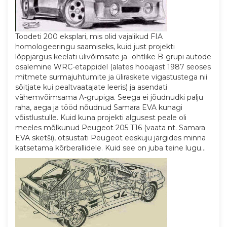
Toodeti 200 eksplari, mis olid vajalikud FIA
homologeeringu saamiseks, kuid just projekti
lõppjärgus keelati ülivõimsate ja -ohtlike B-grupi autode
osalemine WRC-etappidel (alates hooajast 1987 seoses
mitmete surmajuhtumite ja üliraskete vigastustega nii
sõitjate kui pealtvaatajate leeris) ja asendati
vähemvõimsama A-grupiga. Seega ei jõudnudki palju
raha, aega ja tööd nõudnud Samara EVA kunagi
võistlustulle. Kuid kuna projekti algusest peale oli
meeles mõlkunud Peugeot 205 T16 (vaata nt. Samara
EVA sketši), otsustati Peugeot eeskuju järgides minna
katsetama kõrberallidele. Kuid see on juba teine lugu…