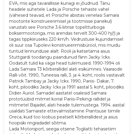
EVA, mis aga tavarallisse kunagi ei jõudnud. Tänu
headele suhetele Lada ja Porsche tehaste vahel
(vähesed teavad, et Porsche abistas venelasi Samara
mootorite konstrueerimisel ja tootmisse panekul)
varustati see Porsche 3.6-liitrise topeltturboga
boksermootoriga, mis arendas tervelt 300-400 hj(!) ja
tagas tippkiiruseks 220 km/h. Vedrustuse kujundamisel
oli suur osa Tupolevi konstrueerimisbürool, mis muidu
tuntud lennunduse alalt. Rooli ja katsetama asus
Stuttgardi toodangu paandunud fänn Jacky Ickx.
Oodatult tulid ka väga head tulemused. 1990-1994 oli
Lada Samara T3 kõrberallidel alati esikümnes. Vaaraode
Ralli võit. 1990, Tuneesia ralli, 3. ja 4. koht, roolis vastavalt
Patrick Tambay ja Jacky Ickx. 1990, Pariis- Dakar, 7.
koht, piloodiks Jacky Ickx ja 1991 aastal 5. koht, piloodiks
Didier Auriol. Samadel aastatel osalesid Samara
prototüübid mitmel korral Pariis-Pekingi rallidel ja
mitmetel Bajadel, alati heade tulemustega. 1994. aastal
usaldati Samarate ettevalmistamine Prantsuse tiimile
Oreca, kuid too loobus peatselt kõrberallidest ja asus
hoopiski ringradadel sõitma.
Lada Motorsport, seega otsene Togliatti tehasetiim