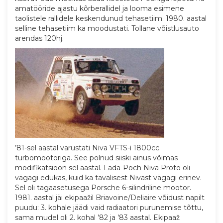
amatööride ajastu kõrberallidel ja looma esimene
taolistele rallidele keskendunud tehasetiim. 1980. aastal
selline tehasetiim ka moodustati. Tollane võistlusauto
arendas 120hj.
’81-sel aastal varustati Niva VFTS-i 1800cc
turbomootoriga. See polnud siiski ainus võimas
modifikatsioon sel aastal. Lada-Poch Niva Proto oli
vägagi edukas, kuid ka tavalisest Nivast vägagi erinev.
Sel oli tagaasetusega Porsche 6-silindriline mootor.
1981. aastal jäi ekipaažil Briavoine/Deliaire võidust napilt
puudu: 3. kohale jäädi vaid radiaatori purunemise tõttu,
sama mudel oli 2. kohal ’82 ja ’83 aastal. Ekipaaž