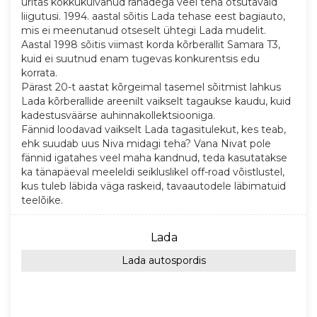
üritas kokkukuivanud rahadega veel teha otsutavaid
liigutusi. 1994. aastal sõitis Lada tehase eest bagiauto,
mis ei meenutanud otseselt ühtegi Lada mudelit.
Aastal 1998 sõitis viimast korda kõrberallit Samara T3,
kuid ei suutnud enam tugevas konkurentsis edu
korrata.
Pärast 20-t aastat kõrgeimal tasemel sõitmist lahkus
Lada kõrberallide areenilt vaikselt tagaukse kaudu, kuid
kadestusväärse auhinnakollektsiooniga.
Fännid loodavad vaikselt Lada tagasitulekut, kes teab,
ehk suudab uus Niva midagi teha? Vana Nivat pole
fännid igatahes veel maha kandnud, teda kasutatakse
ka tänapäeval meeleldi seikluslikel off-road võistlustel,
kus tuleb läbida väga raskeid, tavaautodele läbimatuid
teelõike.
Lada
Lada autospordis