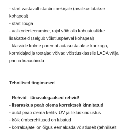
- start vastavalt stardinimekirjale (avalikustatakse
kohapeal)
- start lipuga
- valikorienteerumine, rajal võib olla kohustuslikke
lisakatseid (selgub võistluspäeval kohapeal)
- klasside kolme paremat autasustatakse karikaga,
korraldajad ja toetajad võivad võistlusklassile LADA välja
panna lisaauhindu
Tehnilised tingimused
- Rehvid - tänavalegaalsed rehvid!
- lisaraskus peab olema korrektselt kinnitatud
- autol peab olema kehtiv ÜV ja liikluskindlustus
- kõik ümberehitused on lubatud
- korraldajatel on õigus eemaldada võistluselt (tehniliselt,