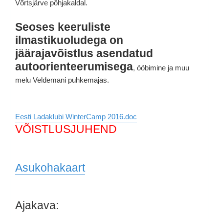
Võrtsjärve põhjakaldal.
t
u
s
Seoses keeruliste
ilmastikuoludega on
jäärajavõistlus asendatud
autoorienteerumisega
, ööbimine ja muu
melu Veldemani puhkemajas.
Eesti Ladaklubi WinterCamp 2016.doc
VÕISTLUSJUHEND
Asukohakaart
Ajakava: