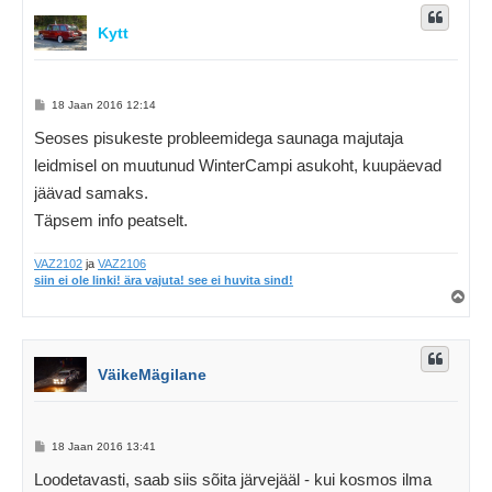
s
Kytt
P
18 Jaan 2016 12:14
o
s
Seoses pisukeste probleemidega saunaga majutaja
t
i
leidmisel on muutunud WinterCampi asukoht, kuupäevad
t
u
jäävad samaks.
s
Täpsem info peatselt.
VAZ2102
ja
VAZ2106
siin ei ole linki! ära vajuta! see ei huvita sind!
Ü
l
e
s
VäikeMägilane
P
18 Jaan 2016 13:41
o
s
Loodetavasti, saab siis sõita järvejääl - kui kosmos ilma
t