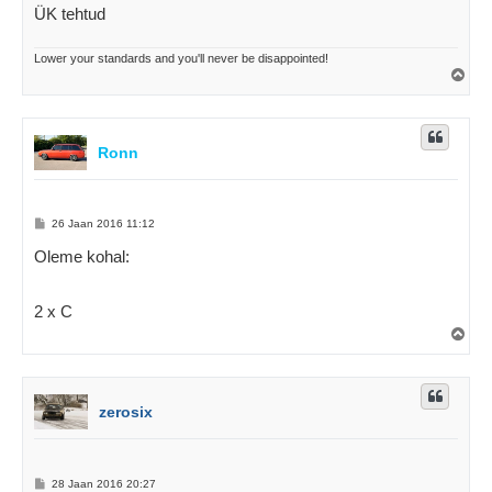
ÜK tehtud
Lower your standards and you'll never be disappointed!
Ü
l
e
s
Ronn
P
26 Jaan 2016 11:12
o
s
Oleme kohal:
t
i
t
u
2 x C
s
Ü
l
e
s
zerosix
P
28 Jaan 2016 20:27