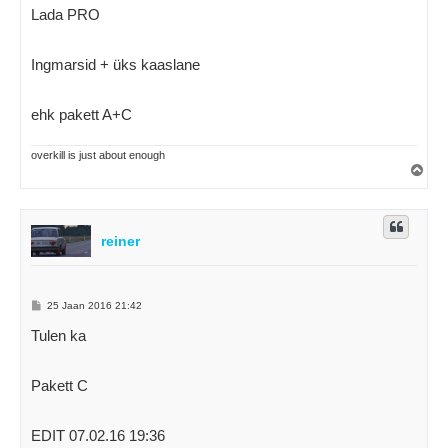
u
Lada PRO
s
Ingmarsid + üks kaaslane
ehk pakett A+C
overkill is just about enough
Ü
l
e
s
reiner
P
25 Jaan 2016 21:42
o
s
Tulen ka
t
i
t
u
Pakett C
s
EDIT 07.02.16 19:36