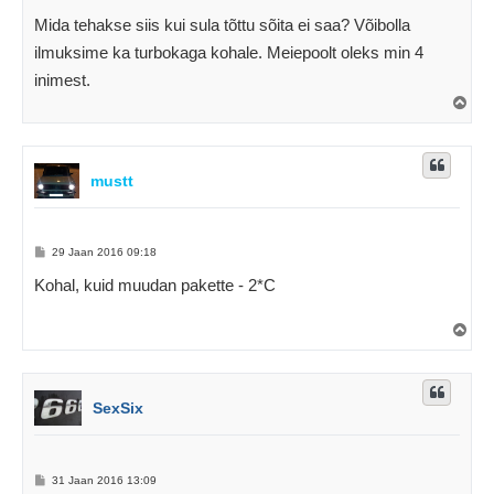
o
s
Mida tehakse siis kui sula tõttu sõita ei saa? Võibolla
t
i
ilmuksime ka turbokaga kohale. Meiepoolt oleks min 4
t
u
inimest.
s
Ü
l
e
s
mustt
P
29 Jaan 2016 09:18
o
s
Kohal, kuid muudan pakette - 2*C
t
i
t
Ü
u
l
s
e
s
SexSix
P
31 Jaan 2016 13:09
o