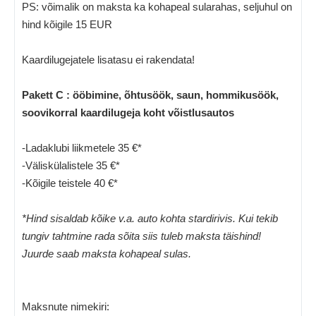
PS: võimalik on maksta ka kohapeal sularahas, seljuhul on
hind kõigile 15 EUR
Kaardilugejatele lisatasu ei rakendata!
Pakett C : ööbimine, õhtusöök, saun, hommikusöök,
soovikorral kaardilugeja koht võistlusautos
-Ladaklubi liikmetele 35 €*
-Väliskülalistele 35 €*
-Kõigile teistele 40 €*
*Hind sisaldab kõike v.a. auto kohta stardirivis. Kui tekib
tungiv tahtmine rada sõita siis tuleb maksta täishind!
Juurde saab maksta kohapeal sulas.
Maksnute nimekiri: