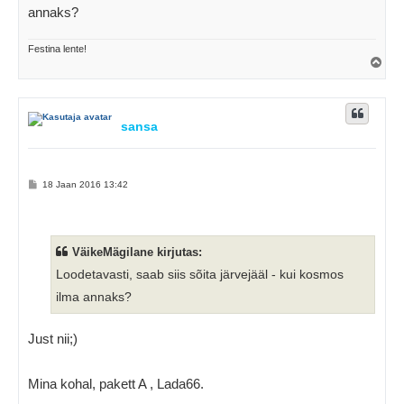
i
annaks?
t
u
s
Festina lente!
Ü
l
e
s
sansa
P
18 Jaan 2016 13:42
o
s
t
i
t
u
VäikeMägilane kirjutas:
s
Loodetavasti, saab siis sõita järvejääl - kui kosmos
ilma annaks?
Just nii;)
Mina kohal, pakett A , Lada66.