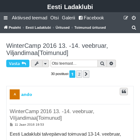
Eesti Ladaklubi
Aktiivsed teemad
Otsi
Galerii
Facebook
Pealeht
Eesti Ladaklubi
Üritused
Toimunud üritused
t
s
WinterCamp 2016 13. -14. veebruar,
i
Viljandimaa[Toimunud]
Otsi
Täiendatud o
Vasta
1
2
Järgmine
30 postitust
ando
A
WinterCamp 2016 13. -14. veebruar,
Viljandimaa[Toimunud]
P
11 Jaan 2016 19:53
o
s
Eesti Ladaklubi talvepäevad toimuvad 13-14. veebruar,
t
i