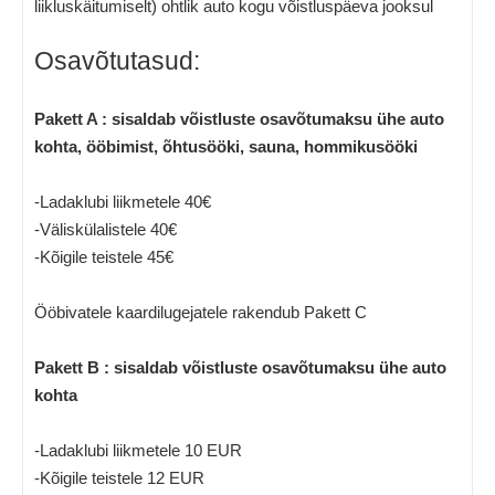
liikluskäitumiselt) ohtlik auto kogu võistluspäeva jooksul
Osavõtutasud:
Pakett A : sisaldab võistluste osavõtumaksu ühe auto
kohta, ööbimist, õhtusööki, sauna, hommikusööki
-Ladaklubi liikmetele 40€
-Väliskülalistele 40€
-Kõigile teistele 45€
Ööbivatele kaardilugejatele rakendub Pakett C
Pakett B : sisaldab võistluste osavõtumaksu ühe auto
kohta
-Ladaklubi liikmetele 10 EUR
-Kõigile teistele 12 EUR