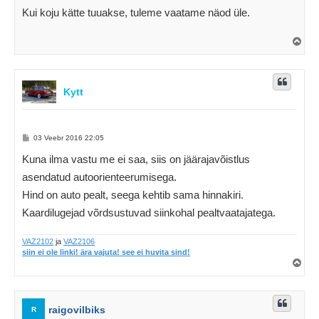
s
Kui koju kätte tuuakse, tuleme vaatame näod üle.
t
i
t
Ü
u
l
s
e
s
Kytt
P
03 Veebr 2016 22:05
o
s
Kuna ilma vastu me ei saa, siis on jäärajavõistlus
t
i
asendatud autoorienteerumisega.
t
u
Hind on auto pealt, seega kehtib sama hinnakiri.
s
Kaardilugejad võrdsustuvad siinkohal pealtvaatajatega.
VAZ2102
ja
VAZ2106
siin ei ole linki! ära vajuta! see ei huvita sind!
Ü
l
e
s
raigovilbiks
R