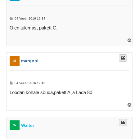
P
04 Veebr 2016 19:34
o
s
Olen tulemas, pakett C.
t
i
t
Ü
u
l
s
e
s
margoni
M
P
04 Veebr 2016 19:43
o
s
Loodan kohale sõuda,pakett A ja Lada 80
t
i
t
Ü
u
l
s
e
s
Walter
W