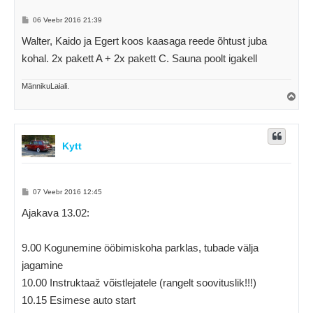
P
06 Veebr 2016 21:39
o
s
Walter, Kaido ja Egert koos kaasaga reede õhtust juba
t
i
kohal. 2x pakett A + 2x pakett C. Sauna poolt igakell
t
u
s
MännikuLaiali.
Ü
l
e
s
Kytt
P
07 Veebr 2016 12:45
o
s
Ajakava 13.02:
t
i
t
u
9.00 Kogunemine ööbimiskoha parklas, tubade välja
s
jagamine
10.00 Instruktaaž võistlejatele (rangelt soovituslik!!!)
10.15 Esimese auto start