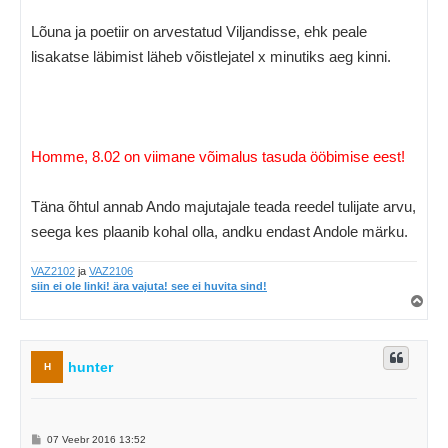
Lõuna ja poetiir on arvestatud Viljandisse, ehk peale
lisakatse läbimist läheb võistlejatel x minutiks aeg kinni.
Homme, 8.02 on viimane võimalus tasuda ööbimise eest!
Täna õhtul annab Ando majutajale teada reedel tulijate arvu,
seega kes plaanib kohal olla, andku endast Andole märku.
VAZ2102
ja
VAZ2106
siin ei ole linki! ära vajuta! see ei huvita sind!
Ü
l
e
s
hunter
H
P
07 Veebr 2016 13:52