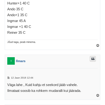
Hunter+1 40 C
Ando 35 C
Ando+1 35 C
Ingmar 45 A
Ingmar +1 40 C
Reiner 35 C
Jõud taga, peab minema.
Ü
l
e
s
Ilmars
I
P
12 Jaan 2016 12:44
o
s
Väga lahe , Kuid kahju et seekord jääb vahele.
t
i
Ilmataat soosib ka rohkem mudaralli kui jäärada.
t
u
Ü
s
l
e