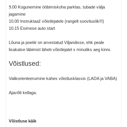
9.00 Kogunemine ööbimiskoha parklas, tubade välja
jagamine
10.00 Instruktaaž võistlejatele (rangelt soovituslik!!!)
10.15 Esimese auto start
Lõuna ja poetiir on arvestatud Viljandisse, ehk peale
lisakatse läbimist läheb võistlejatel x minutiks aeg kinni.
Võistlused:
Valikorienteerumine kahes võistlusklassis (LADA ja VABA)
Ajavõtt kellaga.
Võistluse käik