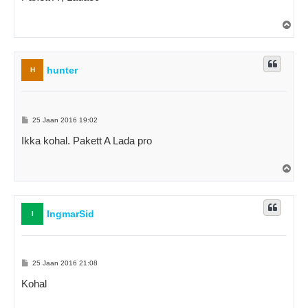
t
i
t
Ü
u
l
s
e
s
hunter
H
P
25 Jaan 2016 19:02
o
s
Ikka kohal. Pakett A Lada pro
t
i
t
Ü
u
l
s
e
s
IngmarSid
I
P
25 Jaan 2016 21:08
o
s
Kohal
t
i
t