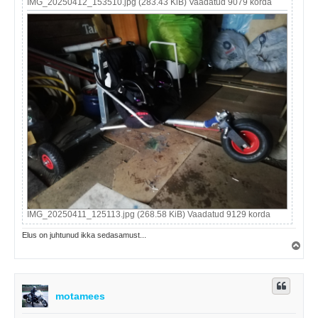
IMG_20250412_153510.jpg (283.43 KiB) Vaadatud 9079 korda
IMG_20250411_125113.jpg (268.58 KiB) Vaadatud 9129 korda
Elus on juhtunud ikka sedasamust...
Ü
l
e
s
motamees