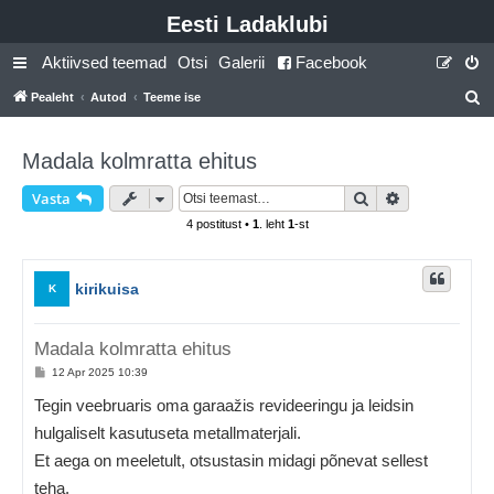
Eesti Ladaklubi
Aktiivsed teemad
Otsi
Galerii
Facebook
Pealeht
Autod
Teeme ise
t
s
Madala kolmratta ehitus
i
Otsi
Täiendatud o
Vasta
4 postitust •
1
. leht
1
-st
kirikuisa
K
Madala kolmratta ehitus
P
12 Apr 2025 10:39
o
s
Tegin veebruaris oma garaažis revideeringu ja leidsin
t
i
hulgaliselt kasutuseta metallmaterjali.
t
u
Et aega on meeletult, otsustasin midagi põnevat sellest
s
teha.