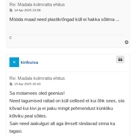
Re: Madala kolmratta ehitus
P
14 Apr 2025 23:58
o
s
Mööda maad need plastikrõngad küll ei hakka sõitma ...
t
i
t
u
s
C
Ü
l
e
s
kirikuisa
K
Re: Madala kolmratta ehitus
P
15 Apr 2025 20:43
o
s
Sa motamees oled geenius!
t
i
Need tagumised rattad on küll sellised et kui õhk sees, siis
t
u
kõvad kui kivi ja ei paku mingit pehmendust künkliku
s
kõlviku peal sõites.
Sain need aiakulguri alt aga ilmselt rändavad sinna ka
tagasi.