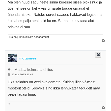
Ma olen nüüd sadu neete sinna keresse sisse plõksinud ja
ütlen et see on kehv viis ümarate torude omavahel
ühendamiseks. Natuke survet saades hakkavad logisema
kui tahes palju seal neid ka on. Samas, keevitada alut
odavalt ei saa.
Elus on juhtunud ikka sedasamust...
Ü
l
e
s
motamees
Re: Madala kolmratta ehitus
P
15 Apr 2025 21:47
o
s
Üks saladus on veel avaldamata. Kuidagi liiga võimast
t
i
mootorit otsid. Sooviks sind ikka lennukatelt tegudelt maa
t
u
peale tagasi tuua.
s
C
Ü