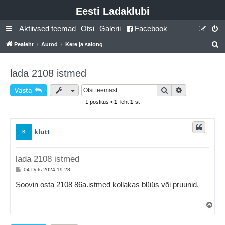
Eesti Ladaklubi
Aktiivsed teemad
Otsi
Galerii
Facebook
Pealeht
Autod
Kere ja salong
t
s
lada 2108 istmed
i
Otsi
Täiendatud o
Vasta
1 postitus •
1
. leht
1
-st
klutt
K
lada 2108 istmed
P
04 Dets 2024 19:28
o
s
Soovin osta 2108 86a.istmed kollakas blüüs või pruunid.
t
i
t
Ü
u
l
s
e