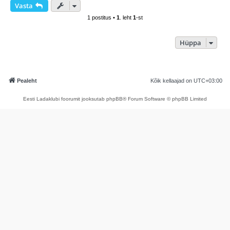
s
Vasta
1 postitus •
1
. leht
1
-st
Hüppa
Pealeht
Kõik kellaajad on
UTC+03:00
Eesti Ladaklubi foorumit jooksutab phpBB® Forum Software © phpBB Limited