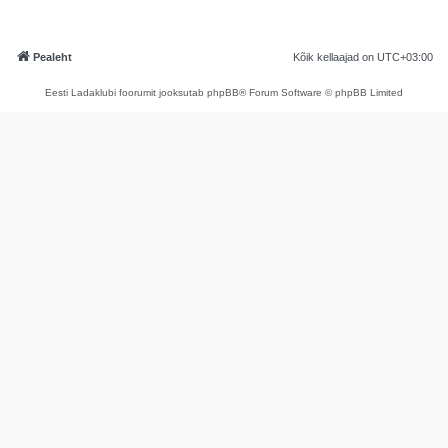
Pealeht
Kõik kellaajad on
UTC+03:00
Eesti Ladaklubi foorumit jooksutab phpBB® Forum Software © phpBB Limited