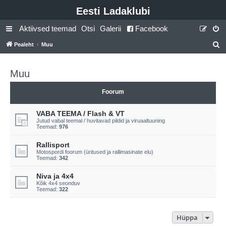
Eesti Ladaklubi
Aktiivsed teemad
Otsi
Galerii
Facebook
Pealeht
Muu
t
s
Muu
i
Foorum
VABA TEEMA / Flash & VT
Jutud vabal teemal / huvitavad pildid ja viruaaltuuning
Teemad:
976
Rallisport
Motospordi foorum (üritused ja rallimasinate elu)
Teemad:
342
Niva ja 4x4
Kõik 4x4 seonduv
Teemad:
322
Hüppa