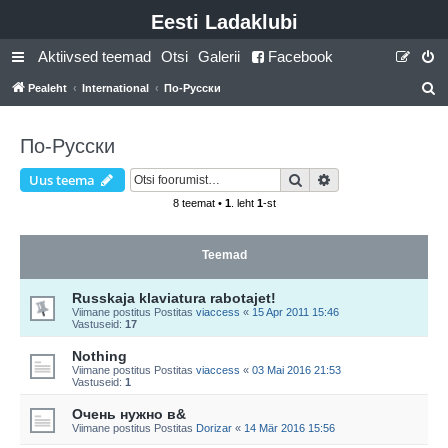
Eesti Ladaklubi
Aktiivsed teemad
Otsi
Galerii
Facebook
Pealeht
International
По-Русски
t
s
По-Русски
i
Otsi
Täiendatud otsing
Uus teema
8 teemat •
1
. leht
1
-st
Teemad
Russkaja klaviatura rabotajet!
Viimane postitus Postitas
viaccess
«
15 Apr 2011 15:46
Vastuseid:
17
Nothing
Viimane postitus Postitas
viaccess
«
03 Mai 2016 21:53
Vastuseid:
1
Очень нужно в&
Viimane postitus Postitas
Dorizar
«
14 Mär 2016 15:56