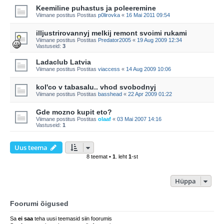
Keemiline puhastus ja poleeremine
Viimane postitus Postitas
p0lirovka
«
16 Mai 2011 09:54
illjustrirovannyj melkij remont svoimi rukami
Viimane postitus Postitas
Predator2005
«
19 Aug 2009 12:34
Vastuseid:
3
Ladaclub Latvia
Viimane postitus Postitas
viaccess
«
14 Aug 2009 10:06
kol'co v tabasalu.. vhod svobodnyj
Viimane postitus Postitas
basshead
«
22 Apr 2009 01:22
Gde mozno kupit eto?
Viimane postitus Postitas
olaaf
«
03 Mai 2007 14:16
Vastuseid:
1
Uus teema
8 teemat •
1
. leht
1
-st
Hüppa
Foorumi õigused
Sa
ei saa
teha uusi teemasid siin foorumis