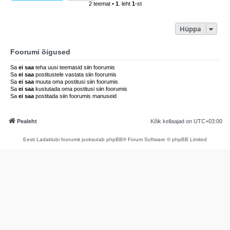
2 teemat •
1
. leht
1
-st
Hüppa
Foorumi õigused
Sa
ei saa
teha uusi teemasid siin foorumis
Sa
ei saa
postitustele vastata siin foorumis
Sa
ei saa
muuta oma postitusi siin foorumis
Sa
ei saa
kustutada oma postitusi siin foorumis
Sa
ei saa
postitada siin foorumis manuseid
Pealeht
Kõik kellaajad on
UTC+03:00
Eesti Ladaklubi foorumit jooksutab phpBB® Forum Software © phpBB Limited