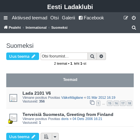
Eesti Ladaklubi
Aktiivsed teemad
Otsi
Galerii
Facebook
Pealeht
International
Suomeksi
t
s
Suomeksi
i
Otsi
Täiendatud otsing
Uus teema
2 teemat •
1
. leht
1
-st
Teemad
Lada 2101 V6
Viimane postitus Postitas
VäikeMägilane
«
01 Mär 2012 16:19
Vastuseid:
356
1
15
16
17
18
…
Terveisiä Suomesta, Greeting from Finland
Viimane postitus Postitas
doris
«
04 Dets 2006 16:21
Vastuseid:
1
Uus teema