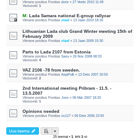
Viimane postitus Postitas
doris
«
27 Veebr 2010 11:49
Vastuseid:
1
M:
Lada Samara national E-group rallycar
Viimane postitus Postitas
olaaf
«
13 Jaan 2010 18:16
Lithuanian Lada club Grand Winter meeting 15th of
February 2009
Viimane postitus Postitas
olaaf
«
13 Jaan 2009 15:30
Parts to Lada 2107 from Estonia
Viimane postitus Postitas
Sasu
«
26 Nov 2008 08:33
Vastuseid:
4
VAZ 2106 -78 from sweden.
Viimane postitus Postitas
AsjaPulk
«
13 Dets 2007 20:50
Vastuseid:
2
2nd International meeting Pribram - 11.5. -
13.5.2007
Viimane postitus Postitas
Jonx
«
06 Mär 2007 18:20
Vastuseid:
1
Opinions needed
Viimane postitus Postitas
ss127
«
09 Dets 2006 23:55
Uus teema
25 teemat •
1
. leht
1
-st