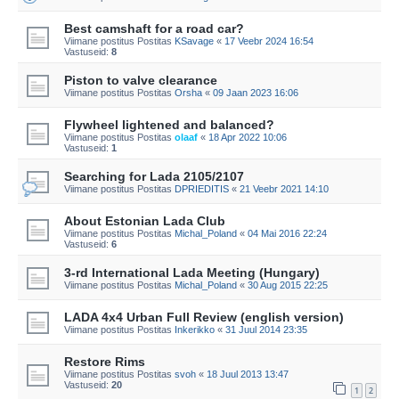
Best camshaft for a road car?
Viimane postitus Postitas
KSavage
«
17 Veebr 2024 16:54
Vastuseid:
8
Piston to valve clearance
Viimane postitus Postitas
Orsha
«
09 Jaan 2023 16:06
Flywheel lightened and balanced?
Viimane postitus Postitas
olaaf
«
18 Apr 2022 10:06
Vastuseid:
1
Searching for Lada 2105/2107
Viimane postitus Postitas
DPRIEDITIS
«
21 Veebr 2021 14:10
About Estonian Lada Club
Viimane postitus Postitas
Michal_Poland
«
04 Mai 2016 22:24
Vastuseid:
6
3-rd International Lada Meeting (Hungary)
Viimane postitus Postitas
Michal_Poland
«
30 Aug 2015 22:25
LADA 4x4 Urban Full Review (english version)
Viimane postitus Postitas
Inkerikko
«
31 Juul 2014 23:35
Restore Rims
Viimane postitus Postitas
svoh
«
18 Juul 2013 13:47
Vastuseid:
20
1
2