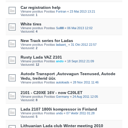
Car registration help
Viimane postitus Postitas
Fortran
«
23 Mai 2013 13:21
Vastuseid:
1
White tires
Viimane postitus Postitas
Sulllllll
«
06 Mai 2013 12:02
Vastuseid:
4
New Track series for Ladas
Viimane postitus Postitas
ladaani_
«
31 Okt 2012 22:57
Vastuseid:
2
Rusty Lada VAZ 2101
Viimane postitus Postitas
ando
«
18 Sept 2012 21:09
Vastuseid:
12
Autode Transport ,Autovagun Teenused, Autode
Vedu, treilerid üür.
Viimane postitus Postitas
autoloads
«
28 Nov 2011 11:46
2101 - C20XE 16V - now C20LET
Viimane postitus Postitas
Germany
«
24 Aug 2011 12:05
Vastuseid:
8
Lada 2107 1800i kompressor in Finland
Viimane postitus Postitas
undu
«
07 Veebr 2011 01:28
Vastuseid:
5
Lithuanian Lada club Winter meeting 2010