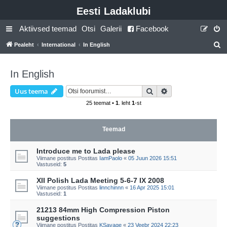
Eesti Ladaklubi
Aktiivsed teemad
Otsi
Galerii
Facebook
Pealeht
International
In English
t
s
In English
i
Otsi
Täiendatud otsing
Uus teema
25 teemat •
1
. leht
1
-st
Teemad
Introduce me to Lada please
Viimane postitus Postitas
IamPaolo
«
05 Juun 2026 15:51
Vastuseid:
5
XII Polish Lada Meeting 5-6-7 IX 2008
Viimane postitus Postitas
linnchinnn
«
16 Apr 2025 15:01
Vastuseid:
1
21213 84mm High Compression Piston
suggestions
Viimane postitus Postitas
KSavage
«
23 Veebr 2024 22:23