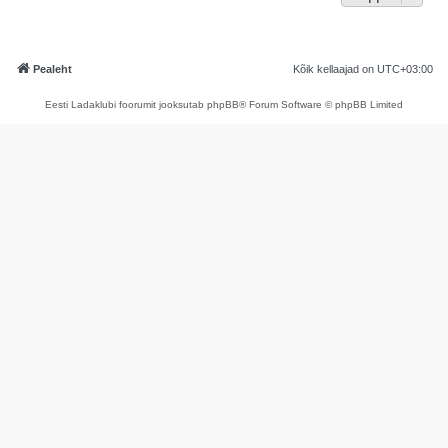
Pealeht
Kõik kellaajad on
UTC+03:00
Eesti Ladaklubi foorumit jooksutab phpBB® Forum Software © phpBB Limited