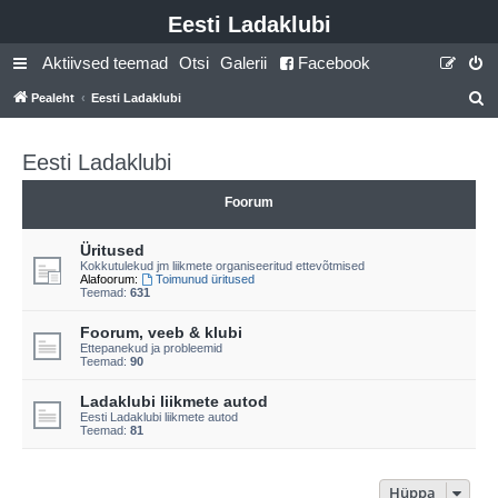
Eesti Ladaklubi
Aktiivsed teemad
Otsi
Galerii
Facebook
Pealeht
Eesti Ladaklubi
t
s
Eesti Ladaklubi
i
Foorum
Üritused
Kokkutulekud jm liikmete organiseeritud ettevõtmised
Alafoorum:
Toimunud üritused
Teemad:
631
Foorum, veeb & klubi
Ettepanekud ja probleemid
Teemad:
90
Ladaklubi liikmete autod
Eesti Ladaklubi liikmete autod
Teemad:
81
Hüppa