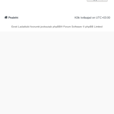
Pealeht
Kõik kellaajad on
UTC+03:00
Eesti Ladaklubi foorumit jooksutab phpBB® Forum Software © phpBB Limited