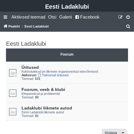
Eesti Ladaklubi
Aktiivsed teemad
Otsi
Galerii
Facebook
Pealeht
Eesti Ladaklubi
t
s
Eesti Ladaklubi
i
Foorum
Üritused
Kokkutulekud jm liikmete organiseeritud ettevõtmised
Alafoorum:
Toimunud üritused
Teemad:
631
Foorum, veeb & klubi
Ettepanekud ja probleemid
Teemad:
90
Ladaklubi liikmete autod
Eesti Ladaklubi liikmete autod
Teemad:
81
Hüppa