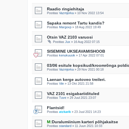
Raadio ringiehitaja
Postitas
Vazmjorka
»
10 Nov 2022 13:54
Sapaka remont Tartu kandis?
Postitas
Margoxp
»
18 Aug 2022 19:49
Otsin VAZ 2103 varuosi
Postitas
Jux
»
16 Aug 2022 07:15
SISEMINE UKSEAVAMISHOOB
Postitas
kenukuusik
»
17 Apr 2022 07:01
03/06 esitule kopsikud/kroomrõnga poldi
Postitas
Vazmjorka
»
29 Nov 2021 00:18
Laenan kerge autoveo treileri.
Postitas
Viin
»
13 Okt 2021 21:58
VAZ 2101 esigabariidituled
Postitas
Tuve
»
29 Juul 2021 23:07
Flantsid!
Postitas
atzkarik
»
23 Juul 2021 14:23
M:
Duralumiinium karteri põhjakaitse
Postitas
standard
»
11 Juun 2021 10:33