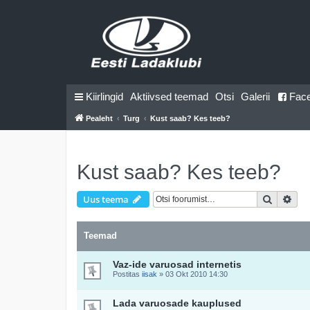
Kiirlingid
Aktiivsed teemad
Otsi
Galerii
Fac
Pealeht
Turg
Kust saab? Kes teeb?
Kust saab? Kes teeb?
Otsi
Täi
Uus teema
Teemad
Vaz-ide varuosad internetis
Postitas
iisak
»
03 Okt 2010 14:30
Lada varuosade kauplused