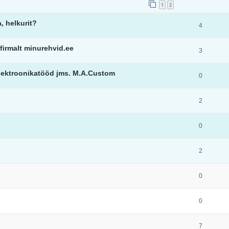
1
2
, helkurit?
4
firmalt minurehvid.ee
3
elektroonikatööd jms. M.A.Custom
0
2
0
2
0
0
7