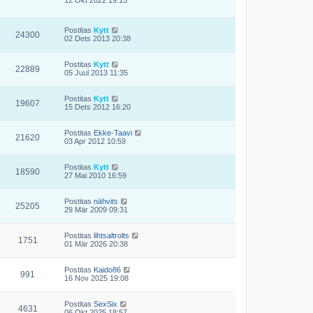
Postitas
Kytt
24300
02 Dets 2013 20:38
Postitas
Kytt
22889
05 Juul 2013 11:35
Postitas
Kytt
19607
15 Dets 2012 16:20
Postitas
Ekke-Taavi
21620
03 Apr 2012 10:59
Postitas
Kytt
18590
27 Mai 2010 16:59
Postitas
nähvits
25205
29 Mär 2009 09:31
Postitas
lihtsaltrolts
1751
01 Mär 2026 20:38
Postitas
Kaido86
991
16 Nov 2025 19:08
Postitas
SexSix
4631
06 Okt 2025 18:57