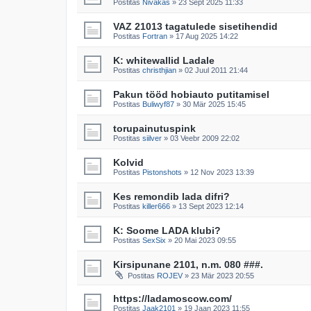
Postitas
Nivakas
»
23 Sept 2025 11:33
VAZ 21013 tagatulede sisetihendid
Postitas
Fortran
»
17 Aug 2025 14:22
K: whitewallid Ladale
Postitas
christhjian
»
02 Juul 2011 21:44
Pakun tööd hobiauto putitamisel
Postitas
Buliwyf87
»
30 Mär 2025 15:45
torupainutuspink
Postitas
siilver
»
03 Veebr 2009 22:02
Kolvid
Postitas
Pistonshots
»
12 Nov 2023 13:39
Kes remondib lada difri?
Postitas
killer666
»
13 Sept 2023 12:14
K: Soome LADA klubi?
Postitas
SexSix
»
20 Mai 2023 09:55
Kirsipunane 2101, n.m. 080 ###.
Postitas
ROJEV
»
23 Mär 2023 20:55
https://ladamoscow.com/
Postitas
Jaak2101
»
19 Jaan 2023 11:55