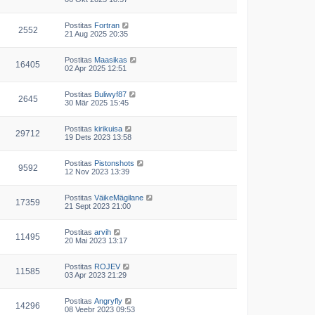
Postitas
Fortran
2552
21 Aug 2025 20:35
Postitas
Maasikas
16405
02 Apr 2025 12:51
Postitas
Buliwyf87
2645
30 Mär 2025 15:45
Postitas
kirikuisa
29712
19 Dets 2023 13:58
Postitas
Pistonshots
9592
12 Nov 2023 13:39
Postitas
VäikeMägilane
17359
21 Sept 2023 21:00
Postitas
arvih
11495
20 Mai 2023 13:17
Postitas
ROJEV
11585
03 Apr 2023 21:29
Postitas
Angryfly
14296
08 Veebr 2023 09:53