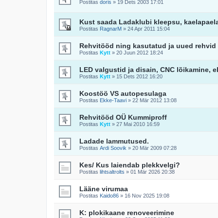
Postitas
doris
»
19 Dets 2003 17:01
Kust saada Ladaklubi kleepsu, kaelapaela
Postitas
RagnarM
»
24 Apr 2011 15:04
Rehvitööd ning kasutatud ja uued rehvid 
Postitas
Kytt
»
20 Juun 2012 18:24
LED valgustid ja disain, CNC lõikamine, 
Postitas
Kytt
»
15 Dets 2012 16:20
Koostöö VS autopesulaga
Postitas
Ekke-Taavi
»
22 Mär 2012 13:08
Rehvitööd OÜ Kummiproff
Postitas
Kytt
»
27 Mai 2010 16:59
Ladade lammutused.
Postitas
Ardi Soovik
»
20 Mär 2009 07:28
Kes/ Kus laiendab plekkvelgi?
Postitas
lihtsaltrolts
»
01 Mär 2026 20:38
Lääne virumaa
Postitas
Kaido86
»
16 Nov 2025 19:08
K: plokikaane renoveerimine