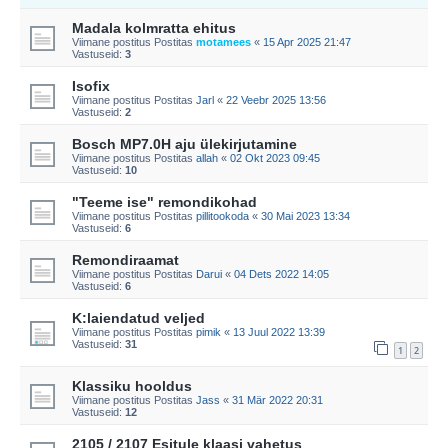
Madala kolmratta ehitus
Viimane postitus Postitas
motamees
«
15 Apr 2025 21:47
Vastuseid:
3
Isofix
Viimane postitus Postitas
Jarl
«
22 Veebr 2025 13:56
Vastuseid:
2
Bosch MP7.0H aju ülekirjutamine
Viimane postitus Postitas
allah
«
02 Okt 2023 09:45
Vastuseid:
10
"Teeme ise" remondikohad
Viimane postitus Postitas
pillitookoda
«
30 Mai 2023 13:34
Vastuseid:
6
Remondiraamat
Viimane postitus Postitas
Darui
«
04 Dets 2022 14:05
Vastuseid:
6
K:laiendatud veljed
Viimane postitus Postitas
pimik
«
13 Juul 2022 13:39
Vastuseid:
31
1
2
Klassiku hooldus
Viimane postitus Postitas
Jass
«
31 Mär 2022 20:31
Vastuseid:
12
2105 / 2107 Esitule klaasi vahetus