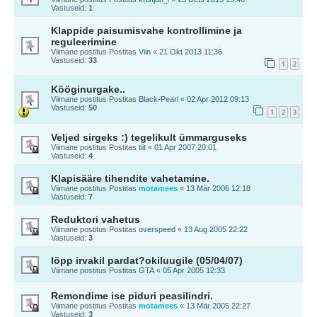
Vastuseid:
1
Klappide paisumisvahe kontrollimine ja
reguleerimine
Viimane postitus Postitas
Viin
«
21 Okt 2013 11:36
Vastuseid:
33
1
2
Kööginurgake..
Viimane postitus Postitas
Black-Pearl
«
02 Apr 2012 09:13
Vastuseid:
50
1
2
3
Veljed sirgeks :) tegelikult ümmarguseks
Viimane postitus Postitas
tiit
«
01 Apr 2007 20:01
Vastuseid:
4
Klapisääre tihendite vahetamine.
Viimane postitus Postitas
motamees
«
13 Mär 2006 12:18
Vastuseid:
7
Reduktori vahetus
Viimane postitus Postitas
overspeed
«
13 Aug 2005 22:22
Vastuseid:
3
lõpp irvakil pardat?okiluugile (05/04/07)
Viimane postitus Postitas
GTA
«
05 Apr 2005 12:33
Remondime ise piduri peasilindri.
Viimane postitus Postitas
motamees
«
13 Mär 2005 22:27
Vastuseid:
3