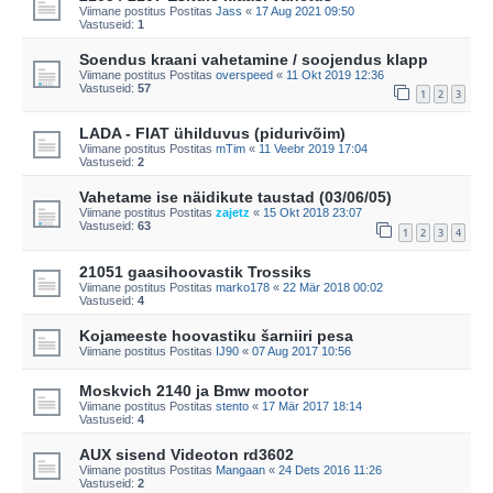
Viimane postitus Postitas
Jass
«
17 Aug 2021 09:50
Vastuseid:
1
Soendus kraani vahetamine / soojendus klapp
Viimane postitus Postitas
overspeed
«
11 Okt 2019 12:36
Vastuseid:
57
1
2
3
LADA - FIAT ühilduvus (pidurivõim)
Viimane postitus Postitas
mTim
«
11 Veebr 2019 17:04
Vastuseid:
2
Vahetame ise näidikute taustad (03/06/05)
Viimane postitus Postitas
zajetz
«
15 Okt 2018 23:07
Vastuseid:
63
1
2
3
4
21051 gaasihoovastik Trossiks
Viimane postitus Postitas
marko178
«
22 Mär 2018 00:02
Vastuseid:
4
Kojameeste hoovastiku šarniiri pesa
Viimane postitus Postitas
IJ90
«
07 Aug 2017 10:56
Moskvich 2140 ja Bmw mootor
Viimane postitus Postitas
stento
«
17 Mär 2017 18:14
Vastuseid:
4
AUX sisend Videoton rd3602
Viimane postitus Postitas
Mangaan
«
24 Dets 2016 11:26
Vastuseid:
2