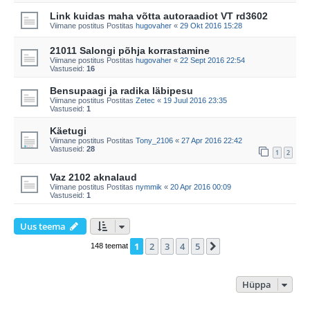
Link kuidas maha võtta autoraadiot VT rd3602
Viimane postitus Postitas
hugovaher
«
29 Okt 2016 15:28
21011 Salongi põhja korrastamine
Viimane postitus Postitas
hugovaher
«
22 Sept 2016 22:54
Vastuseid:
16
Bensupaagi ja radika läbipesu
Viimane postitus Postitas
Zetec
«
19 Juul 2016 23:35
Vastuseid:
1
Käetugi
Viimane postitus Postitas
Tony_2106
«
27 Apr 2016 22:42
Vastuseid:
28
1
2
Vaz 2102 aknalaud
Viimane postitus Postitas
nymmik
«
20 Apr 2016 00:09
Vastuseid:
1
Uus teema
1
2
3
4
5
Järgmine
148 teemat
Hüppa