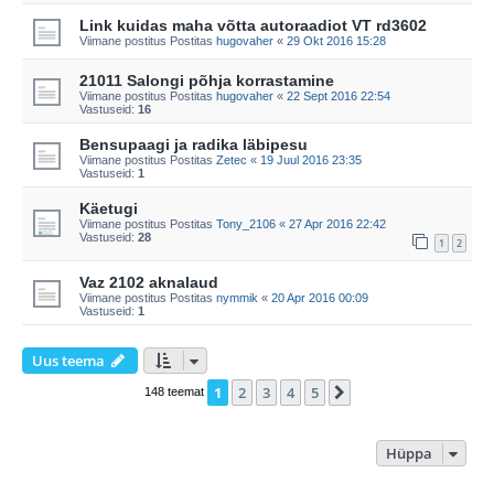
Link kuidas maha võtta autoraadiot VT rd3602
Viimane postitus Postitas
hugovaher
«
29 Okt 2016 15:28
21011 Salongi põhja korrastamine
Viimane postitus Postitas
hugovaher
«
22 Sept 2016 22:54
Vastuseid:
16
Bensupaagi ja radika läbipesu
Viimane postitus Postitas
Zetec
«
19 Juul 2016 23:35
Vastuseid:
1
Käetugi
Viimane postitus Postitas
Tony_2106
«
27 Apr 2016 22:42
Vastuseid:
28
1
2
Vaz 2102 aknalaud
Viimane postitus Postitas
nymmik
«
20 Apr 2016 00:09
Vastuseid:
1
Uus teema
1
2
3
4
5
Järgmine
148 teemat
Hüppa