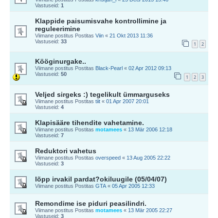
Vastuseid:
1
Klappide paisumisvahe kontrollimine ja
reguleerimine
Viimane postitus Postitas
Viin
«
21 Okt 2013 11:36
Vastuseid:
33
1
2
Kööginurgake..
Viimane postitus Postitas
Black-Pearl
«
02 Apr 2012 09:13
Vastuseid:
50
1
2
3
Veljed sirgeks :) tegelikult ümmarguseks
Viimane postitus Postitas
tiit
«
01 Apr 2007 20:01
Vastuseid:
4
Klapisääre tihendite vahetamine.
Viimane postitus Postitas
motamees
«
13 Mär 2006 12:18
Vastuseid:
7
Reduktori vahetus
Viimane postitus Postitas
overspeed
«
13 Aug 2005 22:22
Vastuseid:
3
lõpp irvakil pardat?okiluugile (05/04/07)
Viimane postitus Postitas
GTA
«
05 Apr 2005 12:33
Remondime ise piduri peasilindri.
Viimane postitus Postitas
motamees
«
13 Mär 2005 22:27
Vastuseid:
3