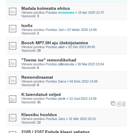
Madala kolmratta ehitus
Viimane postitus Postitas
motamees
«
15 Apr 2025 21:47
Vastuseid:
3
Isofix
Viimane postitus Postitas
Jarl
«
22 Veebr 2025 13:56
Vastuseid:
2
Bosch MP7.0H aju ülekirjutamine
Viimane postitus Postitas
allah
«
02 Okt 2023 09:45
Vastuseid:
10
"Teeme ise" remondikohad
Viimane postitus Postitas
pillitookoda
«
30 Mai 2023 13:34
Vastuseid:
6
Remondiraamat
Viimane postitus Postitas
Darui
«
04 Dets 2022 14:05
Vastuseid:
6
K:laiendatud veljed
Viimane postitus Postitas
pimik
«
13 Juul 2022 13:39
Vastuseid:
31
1
2
Klassiku hooldus
Viimane postitus Postitas
Jass
«
31 Mär 2022 20:31
Vastuseid:
12
2105 / 2107 Esitule klaasi vahetus