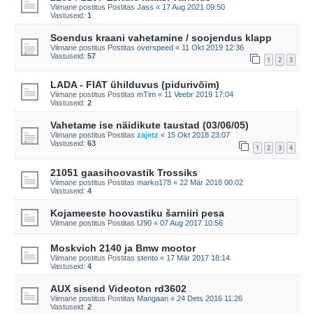
Viimane postitus Postitas
Jass
«
17 Aug 2021 09:50
Vastuseid:
1
Soendus kraani vahetamine / soojendus klapp
Viimane postitus Postitas
overspeed
«
11 Okt 2019 12:36
Vastuseid:
57
1
2
3
LADA - FIAT ühilduvus (pidurivõim)
Viimane postitus Postitas
mTim
«
11 Veebr 2019 17:04
Vastuseid:
2
Vahetame ise näidikute taustad (03/06/05)
Viimane postitus Postitas
zajetz
«
15 Okt 2018 23:07
Vastuseid:
63
1
2
3
4
21051 gaasihoovastik Trossiks
Viimane postitus Postitas
marko178
«
22 Mär 2018 00:02
Vastuseid:
4
Kojameeste hoovastiku šarniiri pesa
Viimane postitus Postitas
IJ90
«
07 Aug 2017 10:56
Moskvich 2140 ja Bmw mootor
Viimane postitus Postitas
stento
«
17 Mär 2017 18:14
Vastuseid:
4
AUX sisend Videoton rd3602
Viimane postitus Postitas
Mangaan
«
24 Dets 2016 11:26
Vastuseid:
2