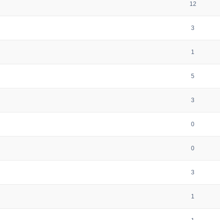
12
3
1
5
3
0
0
3
1