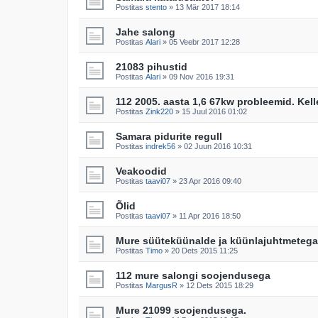
Postitas
stento
»
13 Mär 2017 18:14
Jahe salong
Postitas
Alari
»
05 Veebr 2017 12:28
21083 pihustid
Postitas
Alari
»
09 Nov 2016 19:31
112 2005. aasta 1,6 67kw probleemid. Kell
Postitas
Zink220
»
15 Juul 2016 01:02
Samara pidurite regull
Postitas
indrek56
»
02 Juun 2016 10:31
Veakoodid
Postitas
taavi07
»
23 Apr 2016 09:40
Õlid
Postitas
taavi07
»
11 Apr 2016 18:50
Mure süüteküünalde ja küünlajuhtmetega
Postitas
Timo
»
20 Dets 2015 11:25
112 mure salongi soojendusega
Postitas
MargusR
»
12 Dets 2015 18:29
Mure 21099 soojendusega.