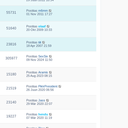
Postitas
m6mm
55731
01 Nov 2011 17:27
Postitas
olaaf
51640
20 Okt 2009 10:33
Postitas
tiit
23816
18 Apr 2007 21:59
Postitas
SexSix
305977
09 Nov 2024 11:50
Postitas
Aramis
15180
25 Aug 2023 08:15
Postitas
PikkPresident
21519
26 Juun 2020 06:56
Postitas
Jass
23140
29 Mär 2020 22:07
Postitas
hendu
19227
07 Mär 2020 11:19