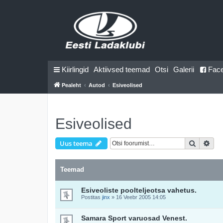
Kiirlingid
Aktiivsed teemad
Otsi
Galerii
Fac
Pealeht
Autod
Esiveolised
Esiveolised
Otsi
Täi
Uus teema
Teemad
Esiveoliste poolteljeotsa vahetus.
Postitas
jinx
»
16 Veebr 2005 14:05
Samara Sport varuosad Venest.