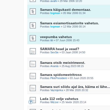
Postitas
avahi
»
29 Mär 2006 10:20
Samara käigukasti demontaaz.
Postitas
logman
»
05 Mär 2006 01:34
Samara esiamortisaatorite vahetus.
Postitas
logman
»
12 Mär 2006 00:14
veepumba vahetus
Postitas
tiit
»
07 Juun 2006 15:43
SAMARA head ja vead?
Postitas
SexSix
»
03 Jaan 2008 14:50
Samara otsib meistrimeest.
Postitas
Aramis
»
25 Aug 2023 08:15
Samara spidomeetritross
Postitas
PikkPresident
»
03 Juun 2020 20:55
Samara suri sõidu ajal ära, käima ei lähe...
Postitas
Vazmjorka
»
28 Mär 2020 20:32
Lada 112 velje vahetus
Postitas
Wizzer
»
25 Veebr 2020 23:14