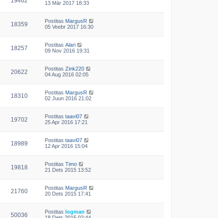
19462
13 Mär 2017 18:33
Postitas
MargusR
18359
05 Veebr 2017 16:30
Postitas
Alari
18257
09 Nov 2016 19:31
Postitas
Zink220
20622
04 Aug 2016 02:05
Postitas
MargusR
18310
02 Juun 2016 21:02
Postitas
taavi07
19702
25 Apr 2016 17:21
Postitas
taavi07
18989
12 Apr 2016 15:04
Postitas
Timo
19818
21 Dets 2015 13:52
Postitas
MargusR
21760
20 Dets 2015 17:41
Postitas
logman
50036
18 Dets 2015 02:44