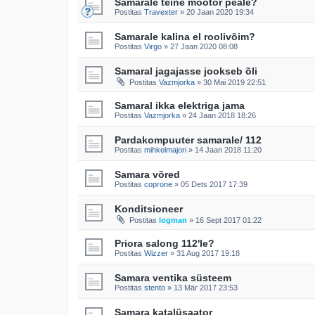
Samarale teine mootor peale?
Postitas
Travexter
»
20 Jaan 2020 19:34
Samarale kalina el roolivõim?
Postitas
Virgo
»
27 Jaan 2020 08:08
Samaral jagajasse jookseb õli
Postitas
Vazmjorka
»
30 Mai 2019 22:51
Samaral ikka elektriga jama
Postitas
Vazmjorka
»
24 Jaan 2018 18:26
Pardakompuuter samarale/ 112
Postitas
mihkelmajori
»
14 Jaan 2018 11:20
Samara võred
Postitas
coprone
»
05 Dets 2017 17:39
Konditsioneer
Postitas
logman
»
16 Sept 2017 01:22
Priora salong 112'le?
Postitas
Wizzer
»
31 Aug 2017 19:18
Samara ventika süsteem
Postitas
stento
»
13 Mär 2017 23:53
Samara katalüsaator