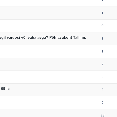
1
1
0
egil varuosi või vaba aega? Põhiasukoht Tallinn.
3
1
2
2
 09-le
2
5
23