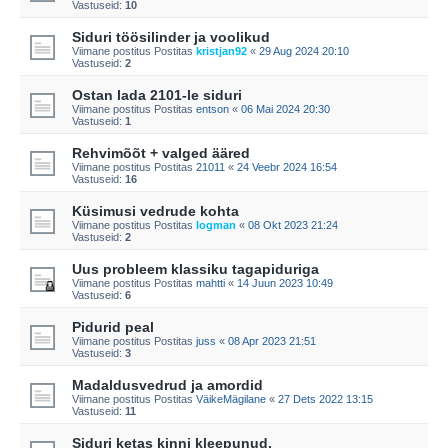
Vastuseid:
10
Siduri töösilinder ja voolikud
Viimane postitus Postitas
kristjan92
«
29 Aug 2024 20:10
Vastuseid:
2
Ostan lada 2101-le siduri
Viimane postitus Postitas
entson
«
06 Mai 2024 20:30
Vastuseid:
1
Rehvimõõt + valged ääred
Viimane postitus Postitas
21011
«
24 Veebr 2024 16:54
Vastuseid:
16
Küsimusi vedrude kohta
Viimane postitus Postitas
logman
«
08 Okt 2023 21:24
Vastuseid:
2
Uus probleem klassiku tagapiduriga
Viimane postitus Postitas
mahtti
«
14 Juun 2023 10:49
Vastuseid:
6
Pidurid peal
Viimane postitus Postitas
juss
«
08 Apr 2023 21:51
Vastuseid:
3
Madaldusvedrud ja amordid
Viimane postitus Postitas
VäikeMägilane
«
27 Dets 2022 13:15
Vastuseid:
11
Siduri ketas kinni kleepunud.