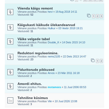
Viienda käigu remont
Viimane postitus Postitas
hevi
«
19 Aug 2018 14:11
Vastuseid:
52
1
2
3
Käigukasti käikude ülekandearvud
Viimane postitus Postitas
Hulkur
«
03 Veebr 2018 19:21
Vastuseid:
11
Väike velgede tabel
Viimane postitus Postitas
Double_K
«
14 Dets 2015 14:10
Vastuseid:
11
Reduktori reguleerimine.
Viimane postitus Postitas
nems2105
«
22 Dets 2013 14:47
Vastuseid:
23
1
2
Piduritorude pikkused
Viimane postitus Postitas
Arvos
«
23 Mär 2011 16:18
Vastuseid:
2
Amordi ehitus.
Viimane postitus Postitas
motamees
«
11 Juul 2006 00:53
Vastuseid:
2
Tehniline küsimus
Viimane postitus Postitas
Viin
«
10 Juul 2026 13:08
Vastuseid:
3