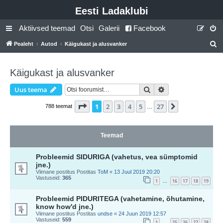
Eesti Ladaklubi
Aktiivsed teemad
Otsi
Galerii
Facebook
Pealeht
Autod
Käigukast ja alusvanker
t
s
Käigukast ja alusvanker
i
Otsi
Täiendatud otsing
Uus teema
1
. leht
27
-st
1
2
3
4
5
27
Järgmine
788 teemat
…
Teemad
Probleemid SIDURIGA (vahetus, vea sümptomid
jne.)
Viimane postitus Postitas
ToM
«
13 Juul 2019 20:20
Vastuseid:
365
1
16
17
18
19
…
Probleemid PIDURITEGA (vahetamine, õhutamine,
know how'd jne.)
Viimane postitus Postitas
undse
«
24 Juun 2019 12:57
Vastuseid:
559
1
25
26
27
28
…