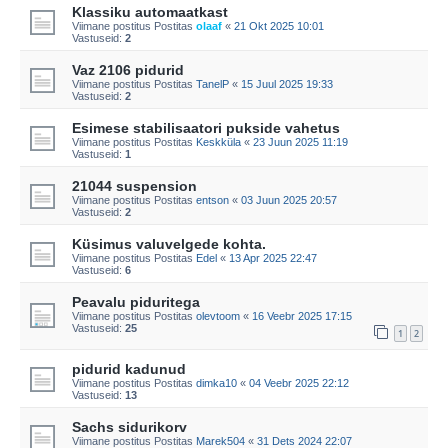
Klassiku automaatkast
Viimane postitus Postitas
olaaf
«
21 Okt 2025 10:01
Vastuseid:
2
Vaz 2106 pidurid
Viimane postitus Postitas
TanelP
«
15 Juul 2025 19:33
Vastuseid:
2
Esimese stabilisaatori pukside vahetus
Viimane postitus Postitas
Keskküla
«
23 Juun 2025 11:19
Vastuseid:
1
21044 suspension
Viimane postitus Postitas
entson
«
03 Juun 2025 20:57
Vastuseid:
2
Küsimus valuvelgede kohta.
Viimane postitus Postitas
Edel
«
13 Apr 2025 22:47
Vastuseid:
6
Peavalu piduritega
Viimane postitus Postitas
olevtoom
«
16 Veebr 2025 17:15
Vastuseid:
25
1
2
pidurid kadunud
Viimane postitus Postitas
dimka10
«
04 Veebr 2025 22:12
Vastuseid:
13
Sachs sidurikorv
Viimane postitus Postitas
Marek504
«
31 Dets 2024 22:07