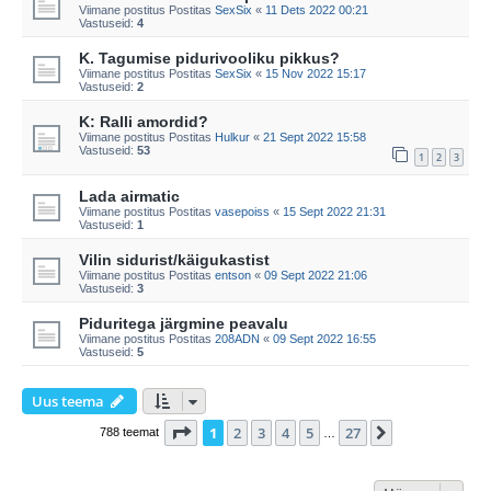
Viimane postitus Postitas
SexSix
«
11 Dets 2022 00:21
Vastuseid:
4
K. Tagumise pidurivooliku pikkus?
Viimane postitus Postitas
SexSix
«
15 Nov 2022 15:17
Vastuseid:
2
K: Ralli amordid?
Viimane postitus Postitas
Hulkur
«
21 Sept 2022 15:58
Vastuseid:
53
1
2
3
Lada airmatic
Viimane postitus Postitas
vasepoiss
«
15 Sept 2022 21:31
Vastuseid:
1
Vilin sidurist/käigukastist
Viimane postitus Postitas
entson
«
09 Sept 2022 21:06
Vastuseid:
3
Piduritega järgmine peavalu
Viimane postitus Postitas
208ADN
«
09 Sept 2022 16:55
Vastuseid:
5
Uus teema
1
. leht
27
-st
1
2
3
4
5
27
Järgmine
788 teemat
…