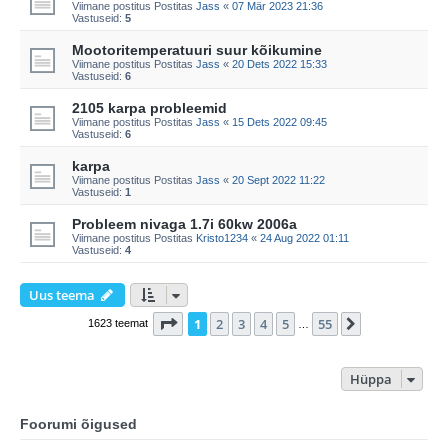
Viimane postitus Postitas
Jass
«
07 Mär 2023 21:36
Vastuseid:
5
Mootoritemperatuuri suur kõikumine
Viimane postitus Postitas
Jass
«
20 Dets 2022 15:33
Vastuseid:
6
2105 karpa probleemid
Viimane postitus Postitas
Jass
«
15 Dets 2022 09:45
Vastuseid:
6
karpa
Viimane postitus Postitas
Jass
«
20 Sept 2022 11:22
Vastuseid:
1
Probleem nivaga 1.7i 60kw 2006a
Viimane postitus Postitas
Kristo1234
«
24 Aug 2022 01:11
Vastuseid:
4
Uus teema
1
. leht
55
-st
1
2
3
4
5
55
Järgmine
1623 teemat
…
Hüppa
Foorumi õigused