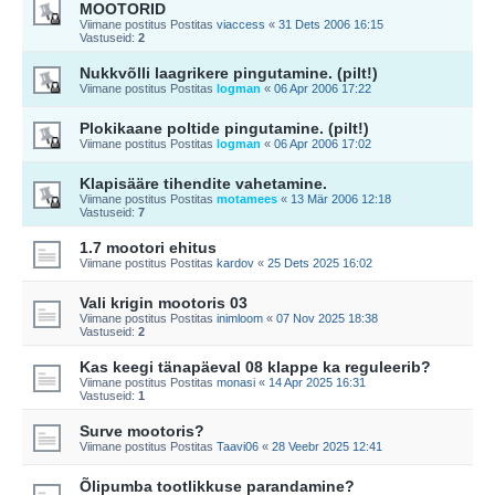
MOOTORID
Viimane postitus Postitas
viaccess
«
31 Dets 2006 16:15
Vastuseid:
2
Nukkvõlli laagrikere pingutamine. (pilt!)
Viimane postitus Postitas
logman
«
06 Apr 2006 17:22
Plokikaane poltide pingutamine. (pilt!)
Viimane postitus Postitas
logman
«
06 Apr 2006 17:02
Klapisääre tihendite vahetamine.
Viimane postitus Postitas
motamees
«
13 Mär 2006 12:18
Vastuseid:
7
1.7 mootori ehitus
Viimane postitus Postitas
kardov
«
25 Dets 2025 16:02
Vali krigin mootoris 03
Viimane postitus Postitas
inimloom
«
07 Nov 2025 18:38
Vastuseid:
2
Kas keegi tänapäeval 08 klappe ka reguleerib?
Viimane postitus Postitas
monasi
«
14 Apr 2025 16:31
Vastuseid:
1
Surve mootoris?
Viimane postitus Postitas
Taavi06
«
28 Veebr 2025 12:41
Õlipumba tootlikkuse parandamine?