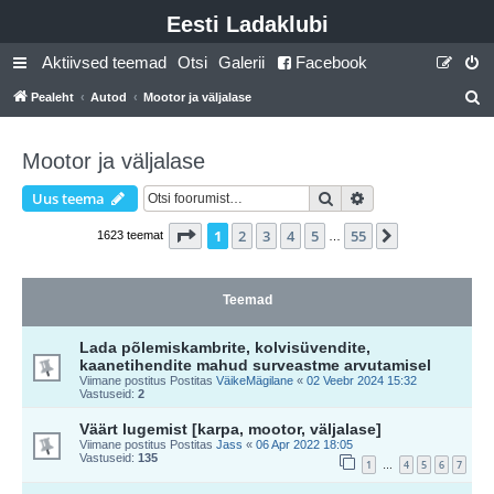
Eesti Ladaklubi
Aktiivsed teemad
Otsi
Galerii
Facebook
Pealeht
Autod
Mootor ja väljalase
t
s
Mootor ja väljalase
i
Otsi
Täiendatud otsing
Uus teema
1
. leht
55
-st
1
2
3
4
5
55
Järgmine
1623 teemat
…
Teemad
Lada põlemiskambrite, kolvisüvendite,
kaanetihendite mahud surveastme arvutamisel
Viimane postitus Postitas
VäikeMägilane
«
02 Veebr 2024 15:32
Vastuseid:
2
Väärt lugemist [karpa, mootor, väljalase]
Viimane postitus Postitas
Jass
«
06 Apr 2022 18:05
Vastuseid:
135
1
4
5
6
7
…