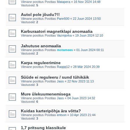
Viimane postitus Postitas
Matapera
«
16 Nov 2024 14:48
Vastuseid:
5
Autol pole jõudu?!!
Viimane postitus Postitas
Pann500
«
22 Juun 2024 13:50
Vastuseid:
2
Karburaatori magnetklapi anomaalia
Viimane postitus Postitas
Vazmjorka
«
19 Juun 2024 12:10
Jahutuse anomaalia
Viimane postitus Postitas
motamees
«
01 Juun 2024 00:11
Vastuseid:
2
Karpa reguleerimine
Viimane postitus Postitas
Raqqq12
«
28 Mär 2024 20:39
Süüde ei reguleeru / sund tühikäik
Viimane postitus Postitas
Jass
«
22 Nov 2023 11:13
Vastuseid:
3
Mure ülekuumenemisega
Viimane postitus Postitas
Jass
«
04 Juun 2023 14:32
Vastuseid:
6
Kuidas karteripõhja ära võtta?
Viimane postitus Postitas
entson
«
10 Apr 2023 21:44
Vastuseid:
3
1,7 pritsung klassikule