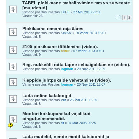
TABEL plokikaane mahalihvimine mm vs surveaste
[muudetud]
Viimane postitus Postitas
H0PE
«
27 Mai 2018 22:11
Vastuseid:
26
1
2
Plokikaane remont raja ääres
Viimane postitus Postitas
SexSix
«
18 Veebr 2013 15:01
Vastuseid:
5
2105 plokikaane töötlemine (video).
Viimane postitus Postitas
teitur
«
07 Veebr 2013 00:01
Vastuseid:
9
Reg. nukkvõlli ratta täpne eelpaigaldamine (video).
Viimane postitus Postitas
logman
«
20 Nov 2011 12:29
Klappide juhtpukside vahetamine (video).
Viimane postitus Postitas
logman
«
20 Nov 2011 12:07
Lada online kataloogid
Viimane postitus Postitas
Viin
«
25 Mai 2011 15:25
Vastuseid:
8
Mootori kokkupanekul vajalikud
pingutusmomendid.
Viimane postitus Postitas
tiit
«
04 Mär 2008 20:25
Vastuseid:
6
Lada mudelid, nende modifikatsioonid ja