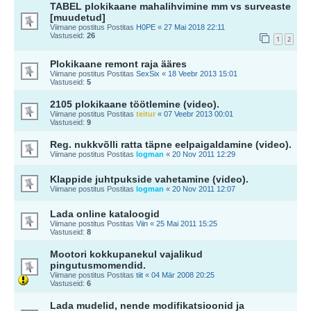
TABEL plokikaane mahalihvimine mm vs surveaste
[muudetud]
Viimane postitus Postitas
H0PE
«
27 Mai 2018 22:11
Vastuseid:
26
1
2
Plokikaane remont raja ääres
Viimane postitus Postitas
SexSix
«
18 Veebr 2013 15:01
Vastuseid:
5
2105 plokikaane töötlemine (video).
Viimane postitus Postitas
teitur
«
07 Veebr 2013 00:01
Vastuseid:
9
Reg. nukkvõlli ratta täpne eelpaigaldamine (video).
Viimane postitus Postitas
logman
«
20 Nov 2011 12:29
Klappide juhtpukside vahetamine (video).
Viimane postitus Postitas
logman
«
20 Nov 2011 12:07
Lada online kataloogid
Viimane postitus Postitas
Viin
«
25 Mai 2011 15:25
Vastuseid:
8
Mootori kokkupanekul vajalikud
pingutusmomendid.
Viimane postitus Postitas
tiit
«
04 Mär 2008 20:25
Vastuseid:
6
Lada mudelid, nende modifikatsioonid ja