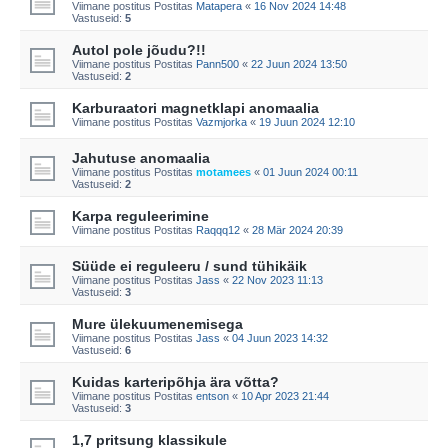
Viimane postitus Postitas
Matapera
«
16 Nov 2024 14:48
Vastuseid:
5
Autol pole jõudu?!!
Viimane postitus Postitas
Pann500
«
22 Juun 2024 13:50
Vastuseid:
2
Karburaatori magnetklapi anomaalia
Viimane postitus Postitas
Vazmjorka
«
19 Juun 2024 12:10
Jahutuse anomaalia
Viimane postitus Postitas
motamees
«
01 Juun 2024 00:11
Vastuseid:
2
Karpa reguleerimine
Viimane postitus Postitas
Raqqq12
«
28 Mär 2024 20:39
Süüde ei reguleeru / sund tühikäik
Viimane postitus Postitas
Jass
«
22 Nov 2023 11:13
Vastuseid:
3
Mure ülekuumenemisega
Viimane postitus Postitas
Jass
«
04 Juun 2023 14:32
Vastuseid:
6
Kuidas karteripõhja ära võtta?
Viimane postitus Postitas
entson
«
10 Apr 2023 21:44
Vastuseid:
3
1,7 pritsung klassikule