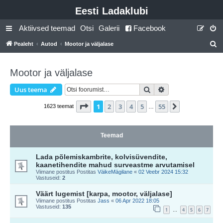
Eesti Ladaklubi
Aktiivsed teemad
Otsi
Galerii
Facebook
Pealeht
Autod
Mootor ja väljalase
t
s
Mootor ja väljalase
i
Otsi
Täiendatud otsing
Uus teema
1
. leht
55
-st
1
2
3
4
5
55
Järgmine
1623 teemat
…
Teemad
Lada põlemiskambrite, kolvisüvendite,
kaanetihendite mahud surveastme arvutamisel
Viimane postitus Postitas
VäikeMägilane
«
02 Veebr 2024 15:32
Vastuseid:
2
Väärt lugemist [karpa, mootor, väljalase]
Viimane postitus Postitas
Jass
«
06 Apr 2022 18:05
Vastuseid:
135
1
4
5
6
7
…