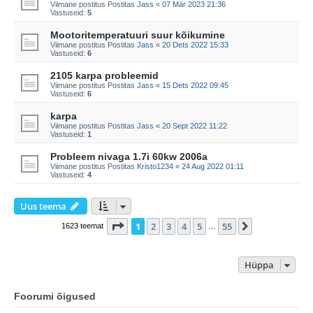
Viimane postitus Postitas
Jass
«
07 Mär 2023 21:36
Vastuseid:
5
Mootoritemperatuuri suur kõikumine
Viimane postitus Postitas
Jass
«
20 Dets 2022 15:33
Vastuseid:
6
2105 karpa probleemid
Viimane postitus Postitas
Jass
«
15 Dets 2022 09:45
Vastuseid:
6
karpa
Viimane postitus Postitas
Jass
«
20 Sept 2022 11:22
Vastuseid:
1
Probleem nivaga 1.7i 60kw 2006a
Viimane postitus Postitas
Kristo1234
«
24 Aug 2022 01:11
Vastuseid:
4
Uus teema
1
. leht
55
-st
1
2
3
4
5
55
Järgmine
1623 teemat
…
Hüppa
Foorumi õigused