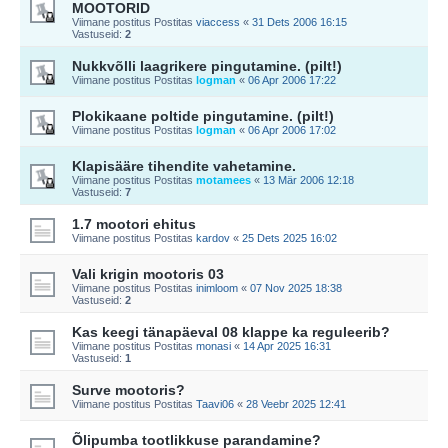
MOOTORID
Viimane postitus Postitas
viaccess
«
31 Dets 2006 16:15
Vastuseid:
2
Nukkvõlli laagrikere pingutamine. (pilt!)
Viimane postitus Postitas
logman
«
06 Apr 2006 17:22
Plokikaane poltide pingutamine. (pilt!)
Viimane postitus Postitas
logman
«
06 Apr 2006 17:02
Klapisääre tihendite vahetamine.
Viimane postitus Postitas
motamees
«
13 Mär 2006 12:18
Vastuseid:
7
1.7 mootori ehitus
Viimane postitus Postitas
kardov
«
25 Dets 2025 16:02
Vali krigin mootoris 03
Viimane postitus Postitas
inimloom
«
07 Nov 2025 18:38
Vastuseid:
2
Kas keegi tänapäeval 08 klappe ka reguleerib?
Viimane postitus Postitas
monasi
«
14 Apr 2025 16:31
Vastuseid:
1
Surve mootoris?
Viimane postitus Postitas
Taavi06
«
28 Veebr 2025 12:41
Õlipumba tootlikkuse parandamine?