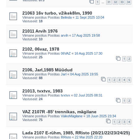
1
31
32
33
34
…
21063 16v turbo, v2ikek8lm, 1990
Viimane postitus Postitas
Belinda
«
11 Sept 2025 10:04
Vastuseid:
18
21011 Arvih 1976
Viimane postitus Postitas
arvih
«
17 Aug 2025 19:58
Vastuseid:
10
2102, 06vaz, 1978
Viimane postitus Postitas
06VAZ
«
16 Aug 2025 17:30
Vastuseid:
25
1
2
2106, Jarl,1985 Müüdud
Viimane postitus Postitas
Jarl
«
04 Aug 2025 19:55
Vastuseid:
88
1
2
3
4
5
21013, tvxtvx, 1983
Viimane postitus Postitas
tvxtvx
«
02 Juul 2025 08:31
Vastuseid:
24
1
2
VAZ 2107R -85' trennikas, mägilane
Viimane postitus Postitas
VäikeMägilane
«
18 Juun 2025 23:34
Vastuseid:
75
1
2
3
4
Lada 2107 E-rühm, 1985, RRisto (20/21/22/23/24/25)
Viimane postitus Postitas
RRisto
«
22 Mai 2025 22:20