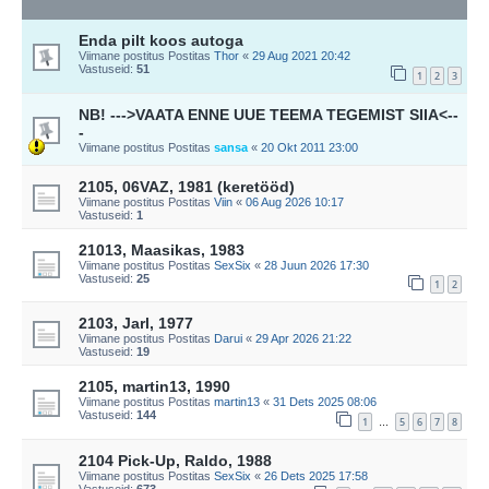
Enda pilt koos autoga
Viimane postitus Postitas
Thor
«
29 Aug 2021 20:42
Vastuseid:
51
1
2
3
NB! --->VAATA ENNE UUE TEEMA TEGEMIST SIIA<--
-
Viimane postitus Postitas
sansa
«
20 Okt 2011 23:00
2105, 06VAZ, 1981 (keretööd)
Viimane postitus Postitas
Viin
«
06 Aug 2026 10:17
Vastuseid:
1
21013, Maasikas, 1983
Viimane postitus Postitas
SexSix
«
28 Juun 2026 17:30
Vastuseid:
25
1
2
2103, Jarl, 1977
Viimane postitus Postitas
Darui
«
29 Apr 2026 21:22
Vastuseid:
19
2105, martin13, 1990
Viimane postitus Postitas
martin13
«
31 Dets 2025 08:06
Vastuseid:
144
1
5
6
7
8
…
2104 Pick-Up, Raldo, 1988
Viimane postitus Postitas
SexSix
«
26 Dets 2025 17:58
Vastuseid:
673