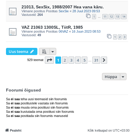
21013, SexSix, 1988/2007 Hea vana käru.
Viimane postitus Postitas
SexSix
«
28 Juul 2023 09:53
Vastuseid:
264
1
11
12
13
14
…
VAZ 21063 1300SL, TiitR, 1985
Viimane postitus Postitas
06VAZ
«
16 Juun 2023 08:53
Vastuseid:
49
1
2
3
Uus teema
1
. leht
31
-st
1
2
3
4
5
31
Järgmine
929 teemat
…
Hüppa
Foorumi õigused
Sa
ei saa
teha uusi teemasid siin foorumis
Sa
ei saa
postitustele vastata siin foorumis
Sa
ei saa
muuta oma postitusi siin foorumis
Sa
ei saa
kustutada oma postitusi siin foorumis
Sa
ei saa
postitada siin foorumis manuseid
Pealeht
Kõik kellaajad on
UTC+03:00