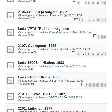
Vastuseid:
248
1
10
11
12
13
…
21063 Hulkur ja valge06 1985
Viimane postitus Postitas
Hulkur
«
21 Apr 2025 22:06
Vastuseid:
201
1
8
9
10
11
…
Lada VFTS "Puška", mägilane
Viimane postitus Postitas
VäikeMägilane
«
10 Mär 2025 19:48
Vastuseid:
37
1
2
2107, Overspeed, 1985
Viimane postitus Postitas
overspeed
«
14 Veebr 2025 14:19
Vastuseid:
403
1
18
19
20
21
…
Lada 1200S, kirikuisa, 1983
Viimane postitus Postitas
kirikuisa
«
22 Jaan 2025 11:05
Vastuseid:
6
Lada 21063, URX67, 1986
Viimane postitus Postitas
URX67
«
28 Nov 2024 11:59
Vastuseid:
96
1
2
3
4
5
21011, 06VAZ, 1981 ("Vihur")
Viimane postitus Postitas
06VAZ
«
02 Okt 2024 11:24
Vastuseid:
3
2101, kirikuisa, 1977