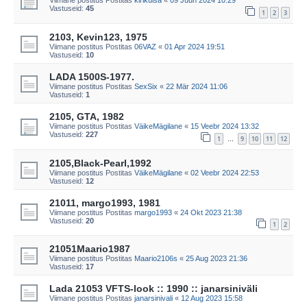
Viimane postitus Postitas
kirikuisa
«
09 Juun 2024 10:29
Vastuseid:
45
1
2
3
2103, Kevin123, 1975
Viimane postitus Postitas
06VAZ
«
01 Apr 2024 19:51
Vastuseid:
10
LADA 1500S-1977.
Viimane postitus Postitas
SexSix
«
22 Mär 2024 11:06
Vastuseid:
1
2105, GTA, 1982
Viimane postitus Postitas
VäikeMägilane
«
15 Veebr 2024 13:32
Vastuseid:
227
1
9
10
11
12
…
2105,Black-Pearl,1992
Viimane postitus Postitas
VäikeMägilane
«
02 Veebr 2024 22:53
Vastuseid:
12
21011, margo1993, 1981
Viimane postitus Postitas
margo1993
«
24 Okt 2023 21:38
Vastuseid:
20
1
2
21051Maario1987
Viimane postitus Postitas
Maario2106s
«
25 Aug 2023 21:36
Vastuseid:
17
Lada 21053 VFTS-look :: 1990 :: janarsiniväli
Viimane postitus Postitas
janarsinivali
«
12 Aug 2023 15:58