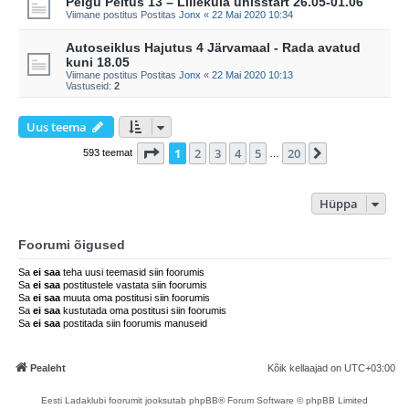
Pelgu Peitus 13 – Lilleküla ühisstart 26.05-01.06
Viimane postitus Postitas
Jonx
«
22 Mai 2020 10:34
Autoseiklus Hajutus 4 Järvamaal - Rada avatud
kuni 18.05
Viimane postitus Postitas
Jonx
«
22 Mai 2020 10:13
Vastuseid:
2
Uus teema
1
. leht
20
-st
1
2
3
4
5
20
Järgmine
593 teemat
…
Hüppa
Foorumi õigused
Sa
ei saa
teha uusi teemasid siin foorumis
Sa
ei saa
postitustele vastata siin foorumis
Sa
ei saa
muuta oma postitusi siin foorumis
Sa
ei saa
kustutada oma postitusi siin foorumis
Sa
ei saa
postitada siin foorumis manuseid
Pealeht
Kõik kellaajad on
UTC+03:00
Eesti Ladaklubi foorumit jooksutab phpBB® Forum Software © phpBB Limited