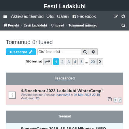
Eesti Ladaklubi
Aktiivsed teemad
Otsi
Galerii
Facebook
Pealeht
Eesti Ladaklubi
Üritused
Toimunud üritused
t
s
Toimunud üritused
i
Otsi
Täiendatud otsing
Uus teema
1
. leht
20
-st
1
2
3
4
5
20
Järgmine
593 teemat
…
Teadaanded
4-5 veebruar 2023 Ladaklubi WinterCamp!
Viimane postitus Postitas
hanno243
«
05 Mär 2023 22:18
Vastuseid:
20
1
2
Teemad
SummerCamp 2019. 16-18.08 Hiiumaa. INFO