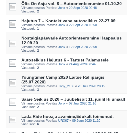
Öös On Asju vol. 8 – Autoorienteerumine 01.10.20
Viimane postitus Postitas
Jonx
«
29 Sept 2020 09:48
Vastuseid:
2
Hajutus 7 – Kontaktivaba autoseiklus 22-27.09
Viimane postitus Postitas
Jonx
«
22 Sept 2020 10:50
Vastuseid:
1
Nostalgiapäevade Autoorienteerumine Haapsalus
12.09.20
Viimane postitus Postitas
Jonx
«
12 Sept 2020 22:58
Vastuseid:
2
Autoseiklus Hajutus 6 - Tartust Palamusele
Viimane postitus Postitas
Jonx
«
24 Aug 2020 08:44
Vastuseid:
2
Youngtimer Camp 2020 Laitse Rallipargis
(25.07.2020)
Viimane postitus Postitas
Tony_2106
«
26 Juul 2020 20:15
Vastuseid:
3
Saare Seiklus 2020 – Juubelisõit 11. juulil Hiiumaal!
Viimane postitus Postitas
Jonx
«
07 Juul 2020 21:16
Vastuseid:
2
Lada Ride hooaja avamine,Edukalt toimunud.
Viimane postitus Postitas
URX67
«
09 Juun 2020 11:10
Vastuseid:
6