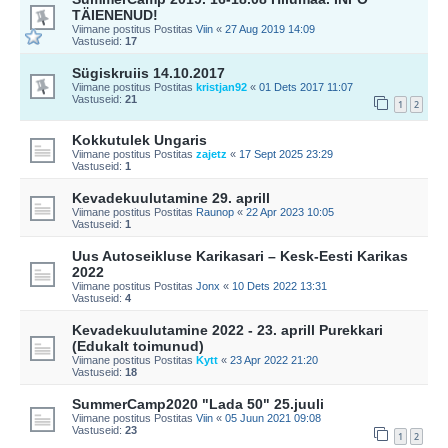
TÄIENENUD!
Viimane postitus Postitas
Viin
«
27 Aug 2019 14:09
Vastuseid:
17
Sügiskruiis 14.10.2017
Viimane postitus Postitas
kristjan92
«
01 Dets 2017 11:07
Vastuseid:
21
1
2
Kokkutulek Ungaris
Viimane postitus Postitas
zajetz
«
17 Sept 2025 23:29
Vastuseid:
1
Kevadekuulutamine 29. aprill
Viimane postitus Postitas
Raunop
«
22 Apr 2023 10:05
Vastuseid:
1
Uus Autoseikluse Karikasari – Kesk-Eesti Karikas
2022
Viimane postitus Postitas
Jonx
«
10 Dets 2022 13:31
Vastuseid:
4
Kevadekuulutamine 2022 - 23. aprill Purekkari
(Edukalt toimunud)
Viimane postitus Postitas
Kytt
«
23 Apr 2022 21:20
Vastuseid:
18
SummerCamp2020 "Lada 50" 25.juuli
Viimane postitus Postitas
Viin
«
05 Juun 2021 09:08
Vastuseid:
23
1
2