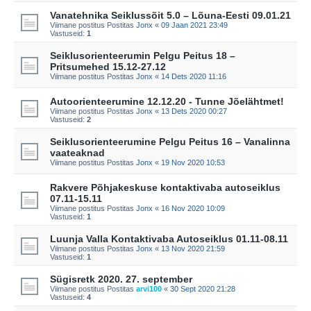
Vanatehnika Seiklussõit 5.0 – Lõuna-Eesti 09.01.21
Viimane postitus Postitas
Jonx
«
09 Jaan 2021 23:49
Vastuseid:
1
Seiklusorienteerumin Pelgu Peitus 18 –
Pritsumehed 15.12-27.12
Viimane postitus Postitas
Jonx
«
14 Dets 2020 11:16
Autoorienteerumine 12.12.20 - Tunne Jõelähtmet!
Viimane postitus Postitas
Jonx
«
13 Dets 2020 00:27
Vastuseid:
2
Seiklusorienteerumine Pelgu Peitus 16 – Vanalinna
vaateaknad
Viimane postitus Postitas
Jonx
«
19 Nov 2020 10:53
Rakvere Põhjakeskuse kontaktivaba autoseiklus
07.11-15.11
Viimane postitus Postitas
Jonx
«
16 Nov 2020 10:09
Vastuseid:
1
Luunja Valla Kontaktivaba Autoseiklus 01.11-08.11
Viimane postitus Postitas
Jonx
«
13 Nov 2020 21:59
Vastuseid:
1
Sügisretk 2020. 27. september
Viimane postitus Postitas
arvi100
«
30 Sept 2020 21:28
Vastuseid:
4