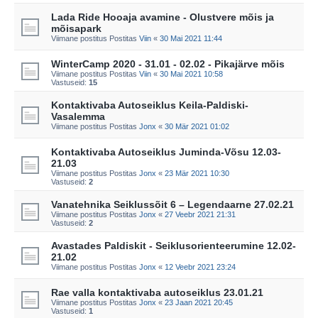
Lada Ride Hooaja avamine - Olustvere mõis ja
mõisapark
Viimane postitus Postitas
Viin
«
30 Mai 2021 11:44
WinterCamp 2020 - 31.01 - 02.02 - Pikajärve mõis
Viimane postitus Postitas
Viin
«
30 Mai 2021 10:58
Vastuseid:
15
Kontaktivaba Autoseiklus Keila-Paldiski-
Vasalemma
Viimane postitus Postitas
Jonx
«
30 Mär 2021 01:02
Kontaktivaba Autoseiklus Juminda-Võsu 12.03-
21.03
Viimane postitus Postitas
Jonx
«
23 Mär 2021 10:30
Vastuseid:
2
Vanatehnika Seiklussõit 6 – Legendaarne 27.02.21
Viimane postitus Postitas
Jonx
«
27 Veebr 2021 21:31
Vastuseid:
2
Avastades Paldiskit - Seiklusorienteerumine 12.02-
21.02
Viimane postitus Postitas
Jonx
«
12 Veebr 2021 23:24
Rae valla kontaktivaba autoseiklus 23.01.21
Viimane postitus Postitas
Jonx
«
23 Jaan 2021 20:45
Vastuseid:
1