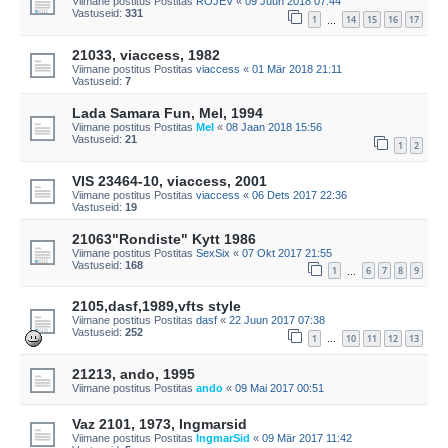
Viimane postitus Postitas
ROJEV
«
09 Juun 2018 07:44
Vastuseid:
331
1
14
15
16
17
…
21033, viaccess, 1982
Viimane postitus Postitas
viaccess
«
01 Mär 2018 21:11
Vastuseid:
7
Lada Samara Fun, Mel, 1994
Viimane postitus Postitas
Mel
«
08 Jaan 2018 15:56
Vastuseid:
21
1
2
VIS 23464-10, viaccess, 2001
Viimane postitus Postitas
viaccess
«
06 Dets 2017 22:36
Vastuseid:
19
21063"Rondiste" Kytt 1986
Viimane postitus Postitas
SexSix
«
07 Okt 2017 21:55
Vastuseid:
168
1
6
7
8
9
…
2105,dasf,1989,vfts style
Viimane postitus Postitas
dasf
«
22 Juun 2017 07:38
Vastuseid:
252
1
10
11
12
13
…
21213, ando, 1995
Viimane postitus Postitas
ando
«
09 Mai 2017 00:51
Vaz 2101, 1973, Ingmarsid
Viimane postitus Postitas
IngmarSid
«
09 Mär 2017 11:42