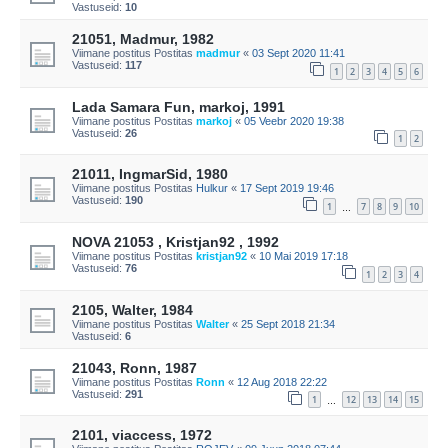
Vastuseid:
10
21051, Madmur, 1982
Viimane postitus Postitas
madmur
«
03 Sept 2020 11:41
Vastuseid:
117
1
2
3
4
5
6
Lada Samara Fun, markoj, 1991
Viimane postitus Postitas
markoj
«
05 Veebr 2020 19:38
Vastuseid:
26
1
2
21011, IngmarSid, 1980
Viimane postitus Postitas
Hulkur
«
17 Sept 2019 19:46
Vastuseid:
190
1
7
8
9
10
…
NOVA 21053 , Kristjan92 , 1992
Viimane postitus Postitas
kristjan92
«
10 Mai 2019 17:18
Vastuseid:
76
1
2
3
4
2105, Walter, 1984
Viimane postitus Postitas
Walter
«
25 Sept 2018 21:34
Vastuseid:
6
21043, Ronn, 1987
Viimane postitus Postitas
Ronn
«
12 Aug 2018 22:22
Vastuseid:
291
1
12
13
14
15
…
2101, viaccess, 1972