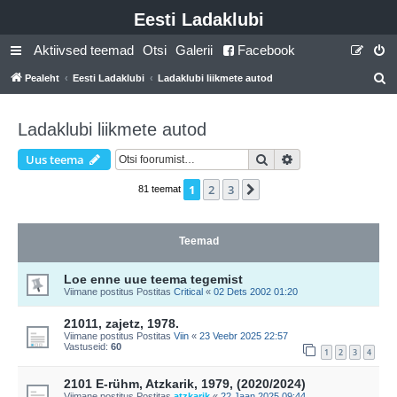
Eesti Ladaklubi
Aktiivsed teemad
Otsi
Galerii
Facebook
Pealeht
Eesti Ladaklubi
Ladaklubi liikmete autod
t
s
Ladaklubi liikmete autod
i
Otsi
Täiendatud otsing
Uus teema
1
2
3
Järgmine
81 teemat
Teemad
Loe enne uue teema tegemist
Viimane postitus Postitas
Critical
«
02 Dets 2002 01:20
21011, zajetz, 1978.
Viimane postitus Postitas
Viin
«
23 Veebr 2025 22:57
Vastuseid:
60
1
2
3
4
2101 E-rühm, Atzkarik, 1979, (2020/2024)
Viimane postitus Postitas
atzkarik
«
22 Jaan 2025 09:44