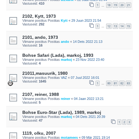
Vastuseid:
410
1
18
19
20
21
…
2102, Kytt, 1973
Viimane postitus Postitas
Kytt
«
29 Juun 2023 21:54
Vastuseid:
292
1
12
13
14
15
…
2101, ando, 1973
Viimane postitus Postitas
ando
«
14 Dets 2022 21:13
Vastuseid:
16
Bohse Safari (Lada), markoj, 1993
Viimane postitus Postitas
markoj
«
23 Nov 2022 23:40
Vastuseid:
4
21011,masuurik, 1980
Viimane postitus Postitas
VAZ
«
07 Juul 2022 16:01
Vastuseid:
1645
1
80
81
82
83
…
2107, reiner, 1988
Viimane postitus Postitas
reiner
«
04 Jaan 2022 13:21
Vastuseid:
5
Bohse Euro-Star (Lada), 1989, markoj
Viimane postitus Postitas
markoj
«
04 Dets 2021 20:39
Vastuseid:
47
1
2
3
1119, olku, 2007
Viimane postitus Postitas
motamees
«
09 Mär 2021 19:14