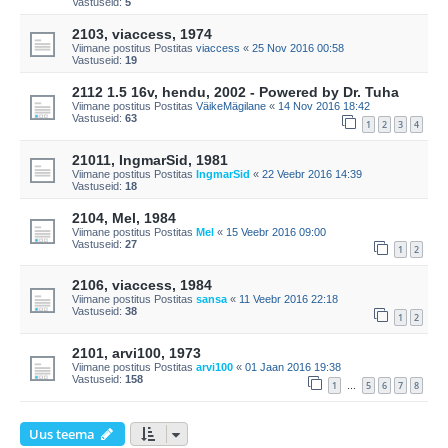
Vastuseid:
5
2103, viaccess, 1974
Viimane postitus Postitas
viaccess
«
25 Nov 2016 00:58
Vastuseid:
19
2112 1.5 16v, hendu, 2002 - Powered by Dr. Tuha
Viimane postitus Postitas
VäikeMägilane
«
14 Nov 2016 18:42
Vastuseid:
63
1
2
3
4
21011, IngmarSid, 1981
Viimane postitus Postitas
IngmarSid
«
22 Veebr 2016 14:39
Vastuseid:
18
2104, Mel, 1984
Viimane postitus Postitas
Mel
«
15 Veebr 2016 09:00
Vastuseid:
27
1
2
2106, viaccess, 1984
Viimane postitus Postitas
sansa
«
11 Veebr 2016 22:18
Vastuseid:
38
1
2
2101, arvi100, 1973
Viimane postitus Postitas
arvi100
«
01 Jaan 2016 19:38
Vastuseid:
158
1
5
6
7
8
…
Uus teema