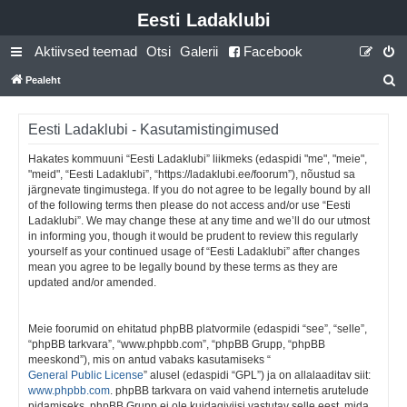
Eesti Ladaklubi
Aktiivsed teemad
Otsi
Galerii
Facebook
Pealeht
t
s
Eesti Ladaklubi - Kasutamistingimused
i
Hakates kommuuni “Eesti Ladaklubi” liikmeks (edaspidi "me", "meie",
"meid", “Eesti Ladaklubi”, “https://ladaklubi.ee/foorum”), nõustud sa
järgnevate tingimustega. If you do not agree to be legally bound by all
of the following terms then please do not access and/or use “Eesti
Ladaklubi”. We may change these at any time and we’ll do our utmost
in informing you, though it would be prudent to review this regularly
yourself as your continued usage of “Eesti Ladaklubi” after changes
mean you agree to be legally bound by these terms as they are
updated and/or amended.
Meie foorumid on ehitatud phpBB platvormile (edaspidi “see”, “selle”,
“phpBB tarkvara”, “www.phpbb.com”, “phpBB Grupp, “phpBB
meeskond”), mis on antud vabaks kasutamiseks “
General Public License
” alusel (edaspidi “GPL”) ja on allalaaditav siit:
www.phpbb.com
. phpBB tarkvara on vaid vahend internetis arutelude
pidamiseks, phpBB Grupp ei ole kuidagiviisi vastutav selle eest, mida