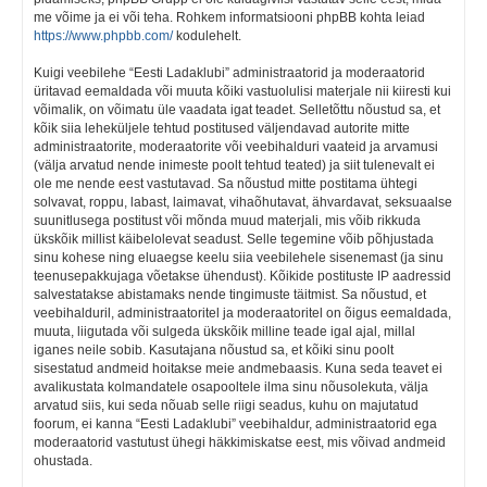
me võime ja ei või teha. Rohkem informatsiooni phpBB kohta leiad
https://www.phpbb.com/
kodulehelt.
Kuigi veebilehe “Eesti Ladaklubi” administraatorid ja moderaatorid
üritavad eemaldada või muuta kõiki vastuolulisi materjale nii kiiresti kui
võimalik, on võimatu üle vaadata igat teadet. Selletõttu nõustud sa, et
kõik siia leheküljele tehtud postitused väljendavad autorite mitte
administraatorite, moderaatorite või veebihalduri vaateid ja arvamusi
(välja arvatud nende inimeste poolt tehtud teated) ja siit tulenevalt ei
ole me nende eest vastutavad. Sa nõustud mitte postitama ühtegi
solvavat, roppu, labast, laimavat, vihaõhutavat, ähvardavat, seksuaalse
suunitlusega postitust või mõnda muud materjali, mis võib rikkuda
ükskõik millist käibelolevat seadust. Selle tegemine võib põhjustada
sinu kohese ning eluaegse keelu siia veebilehele sisenemast (ja sinu
teenusepakkujaga võetakse ühendust). Kõikide postituste IP aadressid
salvestatakse abistamaks nende tingimuste täitmist. Sa nõustud, et
veebihalduril, administraatoritel ja moderaatoritel on õigus eemaldada,
muuta, liigutada või sulgeda ükskõik milline teade igal ajal, millal
iganes neile sobib. Kasutajana nõustud sa, et kõiki sinu poolt
sisestatud andmeid hoitakse meie andmebaasis. Kuna seda teavet ei
avalikustata kolmandatele osapooltele ilma sinu nõusolekuta, välja
arvatud siis, kui seda nõuab selle riigi seadus, kuhu on majutatud
foorum, ei kanna “Eesti Ladaklubi” veebihaldur, administraatorid ega
moderaatorid vastutust ühegi häkkimiskatse eest, mis võivad andmeid
ohustada.