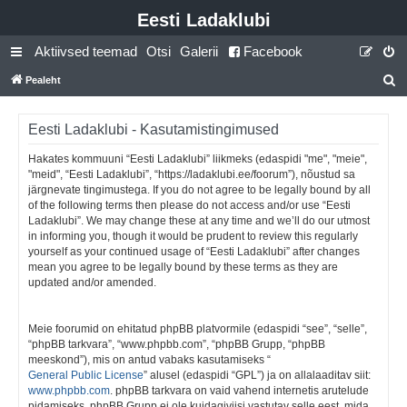
Eesti Ladaklubi
Aktiivsed teemad
Otsi
Galerii
Facebook
Pealeht
t
s
Eesti Ladaklubi - Kasutamistingimused
i
Hakates kommuuni “Eesti Ladaklubi” liikmeks (edaspidi "me", "meie",
"meid", “Eesti Ladaklubi”, “https://ladaklubi.ee/foorum”), nõustud sa
järgnevate tingimustega. If you do not agree to be legally bound by all
of the following terms then please do not access and/or use “Eesti
Ladaklubi”. We may change these at any time and we’ll do our utmost
in informing you, though it would be prudent to review this regularly
yourself as your continued usage of “Eesti Ladaklubi” after changes
mean you agree to be legally bound by these terms as they are
updated and/or amended.
Meie foorumid on ehitatud phpBB platvormile (edaspidi “see”, “selle”,
“phpBB tarkvara”, “www.phpbb.com”, “phpBB Grupp, “phpBB
meeskond”), mis on antud vabaks kasutamiseks “
General Public License
” alusel (edaspidi “GPL”) ja on allalaaditav siit:
www.phpbb.com
. phpBB tarkvara on vaid vahend internetis arutelude
pidamiseks, phpBB Grupp ei ole kuidagiviisi vastutav selle eest, mida