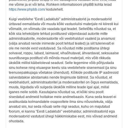
me võime ja ei või teha. Rohkem informatsiooni phpBB kohta leiad
https://www.phpbb.com/
kodulehelt.
Kuigi veebilehe “Eesti Ladaklubi” administraatorid ja moderaatorid
üritavad eemaldada või muuta kõiki vastuolulisi materjale nii kiiresti kui
võimalik, on võimatu üle vaadata igat teadet. Selletõttu nõustud sa, et
kõik siia leheküljele tehtud postitused väljendavad autorite mitte
administraatorite, moderaatorite või veebihalduri vaateid ja arvamusi
(välja arvatud nende inimeste poolt tehtud teated) ja siit tulenevalt ei
ole me nende eest vastutavad. Sa nõustud mitte postitama ühtegi
solvavat, roppu, labast, laimavat, vihaõhutavat, ähvardavat, seksuaalse
suunitlusega postitust või mõnda muud materjali, mis võib rikkuda
ükskõik millist käibelolevat seadust. Selle tegemine võib põhjustada
sinu kohese ning eluaegse keelu siia veebilehele sisenemast (ja sinu
teenusepakkujaga võetakse ühendust). Kõikide postituste IP aadressid
salvestatakse abistamaks nende tingimuste täitmist. Sa nõustud, et
veebihalduril, administraatoritel ja moderaatoritel on õigus eemaldada,
muuta, liigutada või sulgeda ükskõik milline teade igal ajal, millal
iganes neile sobib. Kasutajana nõustud sa, et kõiki sinu poolt
sisestatud andmeid hoitakse meie andmebaasis. Kuna seda teavet ei
avalikustata kolmandatele osapooltele ilma sinu nõusolekuta, välja
arvatud siis, kui seda nõuab selle riigi seadus, kuhu on majutatud
foorum, ei kanna “Eesti Ladaklubi” veebihaldur, administraatorid ega
moderaatorid vastutust ühegi häkkimiskatse eest, mis võivad andmeid
ohustada.