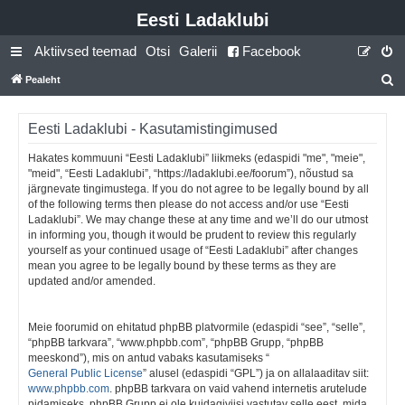
Eesti Ladaklubi
Aktiivsed teemad
Otsi
Galerii
Facebook
Pealeht
t
s
Eesti Ladaklubi - Kasutamistingimused
i
Hakates kommuuni “Eesti Ladaklubi” liikmeks (edaspidi "me", "meie",
"meid", “Eesti Ladaklubi”, “https://ladaklubi.ee/foorum”), nõustud sa
järgnevate tingimustega. If you do not agree to be legally bound by all
of the following terms then please do not access and/or use “Eesti
Ladaklubi”. We may change these at any time and we’ll do our utmost
in informing you, though it would be prudent to review this regularly
yourself as your continued usage of “Eesti Ladaklubi” after changes
mean you agree to be legally bound by these terms as they are
updated and/or amended.
Meie foorumid on ehitatud phpBB platvormile (edaspidi “see”, “selle”,
“phpBB tarkvara”, “www.phpbb.com”, “phpBB Grupp, “phpBB
meeskond”), mis on antud vabaks kasutamiseks “
General Public License
” alusel (edaspidi “GPL”) ja on allalaaditav siit:
www.phpbb.com
. phpBB tarkvara on vaid vahend internetis arutelude
pidamiseks, phpBB Grupp ei ole kuidagiviisi vastutav selle eest, mida