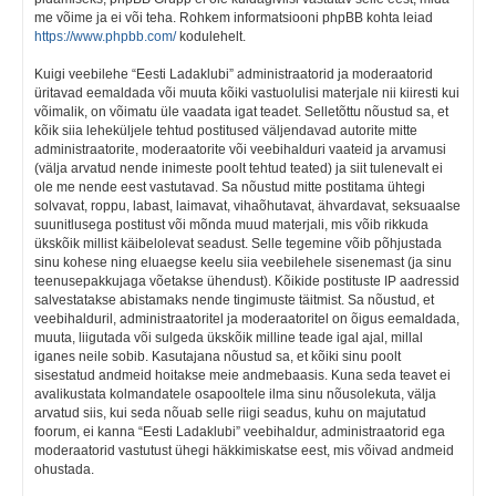
me võime ja ei või teha. Rohkem informatsiooni phpBB kohta leiad
https://www.phpbb.com/
kodulehelt.
Kuigi veebilehe “Eesti Ladaklubi” administraatorid ja moderaatorid
üritavad eemaldada või muuta kõiki vastuolulisi materjale nii kiiresti kui
võimalik, on võimatu üle vaadata igat teadet. Selletõttu nõustud sa, et
kõik siia leheküljele tehtud postitused väljendavad autorite mitte
administraatorite, moderaatorite või veebihalduri vaateid ja arvamusi
(välja arvatud nende inimeste poolt tehtud teated) ja siit tulenevalt ei
ole me nende eest vastutavad. Sa nõustud mitte postitama ühtegi
solvavat, roppu, labast, laimavat, vihaõhutavat, ähvardavat, seksuaalse
suunitlusega postitust või mõnda muud materjali, mis võib rikkuda
ükskõik millist käibelolevat seadust. Selle tegemine võib põhjustada
sinu kohese ning eluaegse keelu siia veebilehele sisenemast (ja sinu
teenusepakkujaga võetakse ühendust). Kõikide postituste IP aadressid
salvestatakse abistamaks nende tingimuste täitmist. Sa nõustud, et
veebihalduril, administraatoritel ja moderaatoritel on õigus eemaldada,
muuta, liigutada või sulgeda ükskõik milline teade igal ajal, millal
iganes neile sobib. Kasutajana nõustud sa, et kõiki sinu poolt
sisestatud andmeid hoitakse meie andmebaasis. Kuna seda teavet ei
avalikustata kolmandatele osapooltele ilma sinu nõusolekuta, välja
arvatud siis, kui seda nõuab selle riigi seadus, kuhu on majutatud
foorum, ei kanna “Eesti Ladaklubi” veebihaldur, administraatorid ega
moderaatorid vastutust ühegi häkkimiskatse eest, mis võivad andmeid
ohustada.