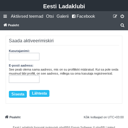
Eesti Ladaklubi
Aktiivsed teemad
Otsi
Galerii
Facebook
Pealeht
t
s
Saada aktiveerimiskiri
i
Kasutajanimi:
E-posti aadress:
See peab olema sama aadress, mis on su profiiliski määratud. Kui sa pole seda
muutnud läbi profiili, on see aadress, millega sa oma kasutaja registreerisid.
Pealeht
Kõik kellaajad on
UTC+03:00
Eesti Ladaklubi foorumit jooksutab phpBB® Forum Software © phpBB Limited