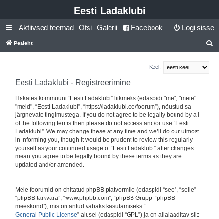
Eesti Ladaklubi
Aktiivsed teemad
Otsi
Galerii
Facebook
Logi sisse
Pealeht
t
s
Keel:
i
Eesti Ladaklubi - Registreerimine
Hakates kommuuni “Eesti Ladaklubi” liikmeks (edaspidi "me", "meie",
"meid", “Eesti Ladaklubi”, “https://ladaklubi.ee/foorum”), nõustud sa
järgnevate tingimustega. If you do not agree to be legally bound by all
of the following terms then please do not access and/or use “Eesti
Ladaklubi”. We may change these at any time and we’ll do our utmost
in informing you, though it would be prudent to review this regularly
yourself as your continued usage of “Eesti Ladaklubi” after changes
mean you agree to be legally bound by these terms as they are
updated and/or amended.
Meie foorumid on ehitatud phpBB platvormile (edaspidi “see”, “selle”,
“phpBB tarkvara”, “www.phpbb.com”, “phpBB Grupp, “phpBB
meeskond”), mis on antud vabaks kasutamiseks “
General Public License
” alusel (edaspidi “GPL”) ja on allalaaditav siit: