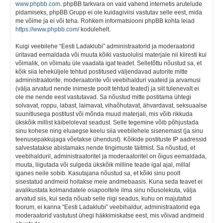
www.phpbb.com
. phpBB tarkvara on vaid vahend internetis arutelude
pidamiseks, phpBB Grupp ei ole kuidagiviisi vastutav selle eest, mida
me võime ja ei või teha. Rohkem informatsiooni phpBB kohta leiad
https://www.phpbb.com/
kodulehelt.
Kuigi veebilehe “Eesti Ladaklubi” administraatorid ja moderaatorid
üritavad eemaldada või muuta kõiki vastuolulisi materjale nii kiiresti kui
võimalik, on võimatu üle vaadata igat teadet. Selletõttu nõustud sa, et
kõik siia leheküljele tehtud postitused väljendavad autorite mitte
administraatorite, moderaatorite või veebihalduri vaateid ja arvamusi
(välja arvatud nende inimeste poolt tehtud teated) ja siit tulenevalt ei
ole me nende eest vastutavad. Sa nõustud mitte postitama ühtegi
solvavat, roppu, labast, laimavat, vihaõhutavat, ähvardavat, seksuaalse
suunitlusega postitust või mõnda muud materjali, mis võib rikkuda
ükskõik millist käibelolevat seadust. Selle tegemine võib põhjustada
sinu kohese ning eluaegse keelu siia veebilehele sisenemast (ja sinu
teenusepakkujaga võetakse ühendust). Kõikide postituste IP aadressid
salvestatakse abistamaks nende tingimuste täitmist. Sa nõustud, et
veebihalduril, administraatoritel ja moderaatoritel on õigus eemaldada,
muuta, liigutada või sulgeda ükskõik milline teade igal ajal, millal
iganes neile sobib. Kasutajana nõustud sa, et kõiki sinu poolt
sisestatud andmeid hoitakse meie andmebaasis. Kuna seda teavet ei
avalikustata kolmandatele osapooltele ilma sinu nõusolekuta, välja
arvatud siis, kui seda nõuab selle riigi seadus, kuhu on majutatud
foorum, ei kanna “Eesti Ladaklubi” veebihaldur, administraatorid ega
moderaatorid vastutust ühegi häkkimiskatse eest, mis võivad andmeid