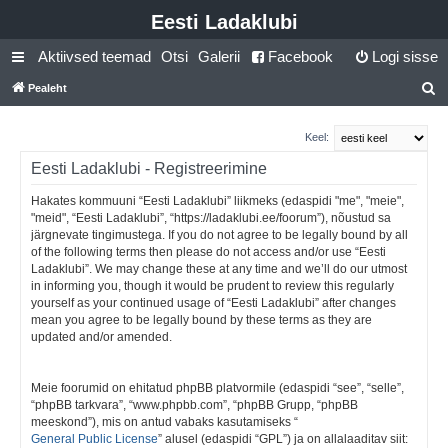
Eesti Ladaklubi
Aktiivsed teemad
Otsi
Galerii
Facebook
Logi sisse
Pealeht
t
s
Keel:
i
Eesti Ladaklubi - Registreerimine
Hakates kommuuni “Eesti Ladaklubi” liikmeks (edaspidi "me", "meie",
"meid", “Eesti Ladaklubi”, “https://ladaklubi.ee/foorum”), nõustud sa
järgnevate tingimustega. If you do not agree to be legally bound by all
of the following terms then please do not access and/or use “Eesti
Ladaklubi”. We may change these at any time and we’ll do our utmost
in informing you, though it would be prudent to review this regularly
yourself as your continued usage of “Eesti Ladaklubi” after changes
mean you agree to be legally bound by these terms as they are
updated and/or amended.
Meie foorumid on ehitatud phpBB platvormile (edaspidi “see”, “selle”,
“phpBB tarkvara”, “www.phpbb.com”, “phpBB Grupp, “phpBB
meeskond”), mis on antud vabaks kasutamiseks “
General Public License
” alusel (edaspidi “GPL”) ja on allalaaditav siit: