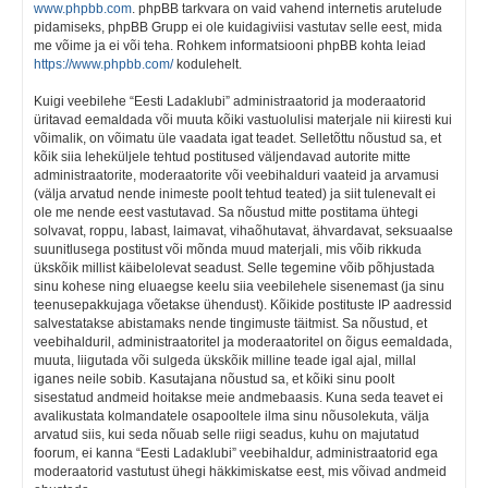
www.phpbb.com
. phpBB tarkvara on vaid vahend internetis arutelude
pidamiseks, phpBB Grupp ei ole kuidagiviisi vastutav selle eest, mida
me võime ja ei või teha. Rohkem informatsiooni phpBB kohta leiad
https://www.phpbb.com/
kodulehelt.
Kuigi veebilehe “Eesti Ladaklubi” administraatorid ja moderaatorid
üritavad eemaldada või muuta kõiki vastuolulisi materjale nii kiiresti kui
võimalik, on võimatu üle vaadata igat teadet. Selletõttu nõustud sa, et
kõik siia leheküljele tehtud postitused väljendavad autorite mitte
administraatorite, moderaatorite või veebihalduri vaateid ja arvamusi
(välja arvatud nende inimeste poolt tehtud teated) ja siit tulenevalt ei
ole me nende eest vastutavad. Sa nõustud mitte postitama ühtegi
solvavat, roppu, labast, laimavat, vihaõhutavat, ähvardavat, seksuaalse
suunitlusega postitust või mõnda muud materjali, mis võib rikkuda
ükskõik millist käibelolevat seadust. Selle tegemine võib põhjustada
sinu kohese ning eluaegse keelu siia veebilehele sisenemast (ja sinu
teenusepakkujaga võetakse ühendust). Kõikide postituste IP aadressid
salvestatakse abistamaks nende tingimuste täitmist. Sa nõustud, et
veebihalduril, administraatoritel ja moderaatoritel on õigus eemaldada,
muuta, liigutada või sulgeda ükskõik milline teade igal ajal, millal
iganes neile sobib. Kasutajana nõustud sa, et kõiki sinu poolt
sisestatud andmeid hoitakse meie andmebaasis. Kuna seda teavet ei
avalikustata kolmandatele osapooltele ilma sinu nõusolekuta, välja
arvatud siis, kui seda nõuab selle riigi seadus, kuhu on majutatud
foorum, ei kanna “Eesti Ladaklubi” veebihaldur, administraatorid ega
moderaatorid vastutust ühegi häkkimiskatse eest, mis võivad andmeid