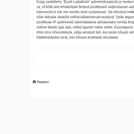
Kuigi veebilehe “Eesti Ladaklubi” administraatorid ja moderaa
sa, et kõik siia leheküljele tehtud postitused väljendavad aut
tulenevalt ei ole me nende eest vastutavad. Sa nõustud mitt
võib rikkuda ükskõik millist käibelolevat seadust. Selle t
postituste IP aadressid salvestatakse abistamaks nende tingi
milline teade igal ajal, millal iganes neile sobib. Kasutaj
ilma sinu nõusolekuta, välja arvatud siis, kui seda nõuab se
häkkimiskatse eest, mis võivad andmeid ohustada.
Pealeht