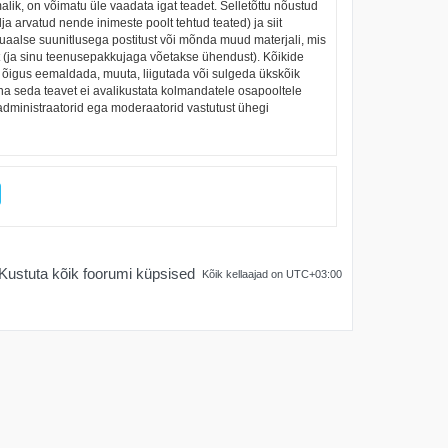
alik, on võimatu üle vaadata igat teadet. Selletõttu nõustud
ja arvatud nende inimeste poolt tehtud teated) ja siit
suaalse suunitlusega postitust või mõnda muud materjali, mis
t (ja sinu teenusepakkujaga võetakse ühendust). Kõikide
on õigus eemaldada, muuta, liigutada või sulgeda ükskõik
una seda teavet ei avalikustata kolmandatele osapooltele
 administraatorid ega moderaatorid vastutust ühegi
Kustuta kõik foorumi küpsised
Kõik kellaajad on
UTC+03:00