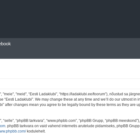
ebook
"meie", "meid", “Eesti Ladaklubi”, “https://ladaklubi.ee/foorum”), nõustud sa järgne
use “Eesti Ladaklubi”. We may change these at any time and we’ll do our utmost in i
lubi” after changes mean you agree to be legally bound by these terms as they are
e”, “selle”, “phpBB tarkvara”, “www.phpbb.com”, “phpBB Grupp, “phpBB meeskond”)
com
. phpBB tarkvara on vaid vahend internetis arutelude pidamiseks, phpBB Grupp ei
/www.phpbb.com/
kodulehelt.