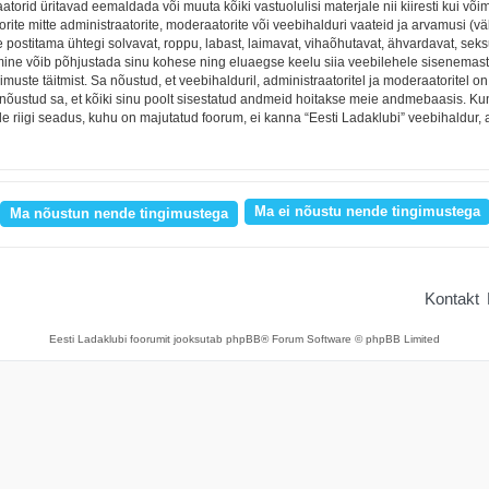
torid üritavad eemaldada või muuta kõiki vastuolulisi materjale nii kiiresti kui võim
orite mitte administraatorite, moderaatorite või veebihalduri vaateid ja arvamusi (väl
e postitama ühtegi solvavat, roppu, labast, laimavat, vihaõhutavat, ähvardavat, sek
egemine võib põhjustada sinu kohese ning eluaegse keelu siia veebilehele sisenemas
muste täitmist. Sa nõustud, et veebihalduril, administraatoritel ja moderaatoritel 
ana nõustud sa, et kõiki sinu poolt sisestatud andmeid hoitakse meie andmebaasis. K
lle riigi seadus, kuhu on majutatud foorum, ei kanna “Eesti Ladaklubi” veebihaldur,
Kontakt
Eesti Ladaklubi foorumit jooksutab phpBB® Forum Software © phpBB Limited