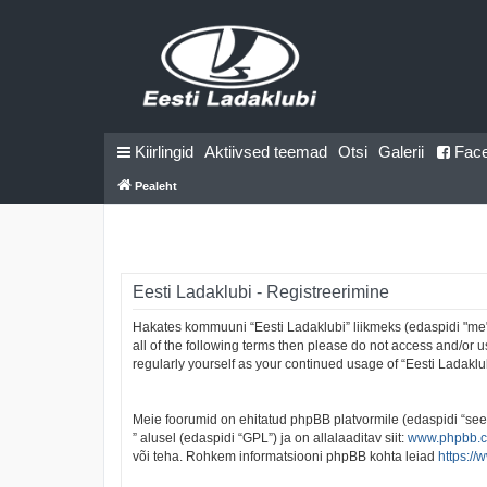
Kiirlingid
Aktiivsed teemad
Otsi
Galerii
Fac
Pealeht
Eesti Ladaklubi - Registreerimine
Hakates kommuuni “Eesti Ladaklubi” liikmeks (edaspidi "me", 
all of the following terms then please do not access and/or 
regularly yourself as your continued usage of “Eesti Ladak
Meie foorumid on ehitatud phpBB platvormile (edaspidi “se
” alusel (edaspidi “GPL”) ja on allalaaditav siit:
www.phpbb.
või teha. Rohkem informatsiooni phpBB kohta leiad
https:/