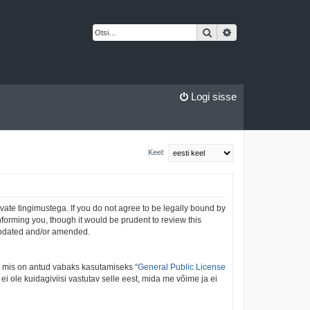
Otsi
Täiendatud otsing
Logi sisse
Keel:
vate tingimustega. If you do not agree to be legally bound by
nforming you, though it would be prudent to review this
 updated and/or amended.
, mis on antud vabaks kasutamiseks “
General Public License
 ole kuidagiviisi vastutav selle eest, mida me võime ja ei