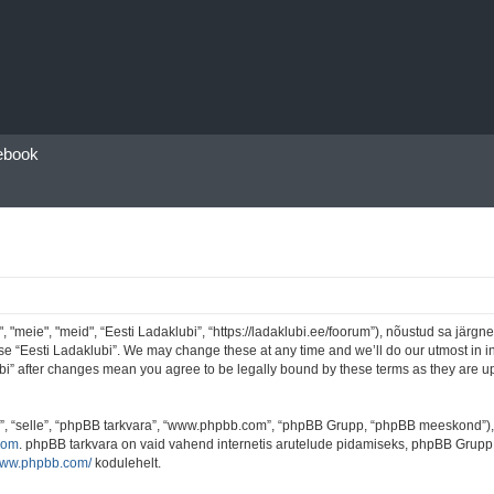
ebook
"meie", "meid", “Eesti Ladaklubi”, “https://ladaklubi.ee/foorum”), nõustud sa järgne
use “Eesti Ladaklubi”. We may change these at any time and we’ll do our utmost in i
lubi” after changes mean you agree to be legally bound by these terms as they are
e”, “selle”, “phpBB tarkvara”, “www.phpbb.com”, “phpBB Grupp, “phpBB meeskond”)
com
. phpBB tarkvara on vaid vahend internetis arutelude pidamiseks, phpBB Grupp ei
/www.phpbb.com/
kodulehelt.