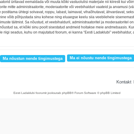
torid üritavad eemaldada või muuta kõiki vastuolulisi materjale nii kiiresti kui võim
orite mitte administraatorite, moderaatorite või veebihalduri vaateid ja arvamusi (väl
e postitama ühtegi solvavat, roppu, labast, laimavat, vihaõhutavat, ähvardavat, sek
egemine võib põhjustada sinu kohese ning eluaegse keelu siia veebilehele sisenemas
muste täitmist. Sa nõustud, et veebihalduril, administraatoritel ja moderaatoritel 
ana nõustud sa, et kõiki sinu poolt sisestatud andmeid hoitakse meie andmebaasis. K
lle riigi seadus, kuhu on majutatud foorum, ei kanna “Eesti Ladaklubi” veebihaldur,
Kontakt
Eesti Ladaklubi foorumit jooksutab phpBB® Forum Software © phpBB Limited