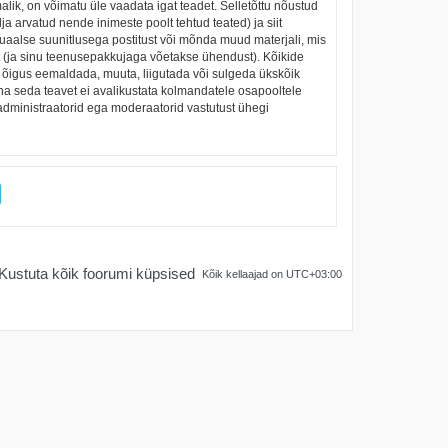
alik, on võimatu üle vaadata igat teadet. Selletõttu nõustud
ja arvatud nende inimeste poolt tehtud teated) ja siit
suaalse suunitlusega postitust või mõnda muud materjali, mis
t (ja sinu teenusepakkujaga võetakse ühendust). Kõikide
on õigus eemaldada, muuta, liigutada või sulgeda ükskõik
una seda teavet ei avalikustata kolmandatele osapooltele
 administraatorid ega moderaatorid vastutust ühegi
Kustuta kõik foorumi küpsised
Kõik kellaajad on
UTC+03:00