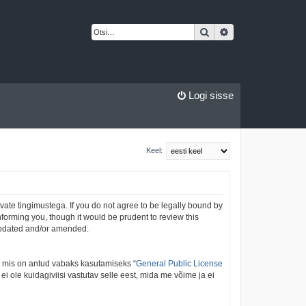
Otsi
Täiendatud otsing
Logi sisse
Keel:
vate tingimustega. If you do not agree to be legally bound by
nforming you, though it would be prudent to review this
 updated and/or amended.
, mis on antud vabaks kasutamiseks “
General Public License
 ole kuidagiviisi vastutav selle eest, mida me võime ja ei