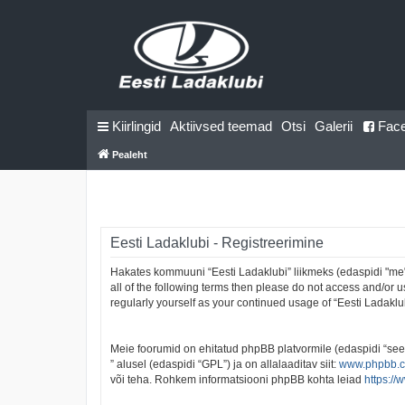
Kiirlingid
Aktiivsed teemad
Otsi
Galerii
Fac
Pealeht
Eesti Ladaklubi - Registreerimine
Hakates kommuuni “Eesti Ladaklubi” liikmeks (edaspidi "me", 
all of the following terms then please do not access and/or 
regularly yourself as your continued usage of “Eesti Ladak
Meie foorumid on ehitatud phpBB platvormile (edaspidi “se
” alusel (edaspidi “GPL”) ja on allalaaditav siit:
www.phpbb.
või teha. Rohkem informatsiooni phpBB kohta leiad
https:/