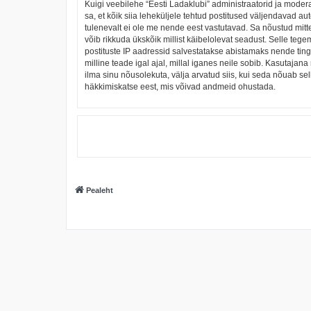
Kuigi veebilehe “Eesti Ladaklubi” administraatorid ja moderaa
sa, et kõik siia leheküljele tehtud postitused väljendavad aut
tulenevalt ei ole me nende eest vastutavad. Sa nõustud mitt
võib rikkuda ükskõik millist käibelolevat seadust. Selle t
postituste IP aadressid salvestatakse abistamaks nende tingi
milline teade igal ajal, millal iganes neile sobib. Kasutaj
ilma sinu nõusolekuta, välja arvatud siis, kui seda nõuab se
häkkimiskatse eest, mis võivad andmeid ohustada.
Pealeht