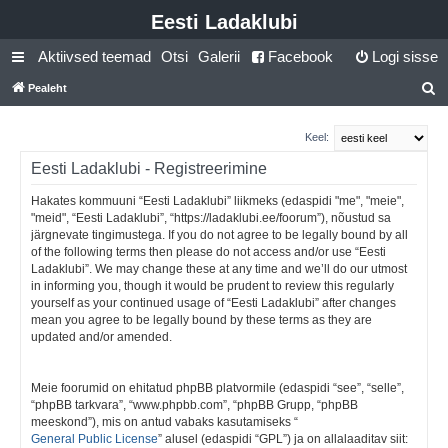
Eesti Ladaklubi
Aktiivsed teemad
Otsi
Galerii
Facebook
Logi sisse
Pealeht
t
s
Keel:
i
Eesti Ladaklubi - Registreerimine
Hakates kommuuni “Eesti Ladaklubi” liikmeks (edaspidi "me", "meie",
"meid", “Eesti Ladaklubi”, “https://ladaklubi.ee/foorum”), nõustud sa
järgnevate tingimustega. If you do not agree to be legally bound by all
of the following terms then please do not access and/or use “Eesti
Ladaklubi”. We may change these at any time and we’ll do our utmost
in informing you, though it would be prudent to review this regularly
yourself as your continued usage of “Eesti Ladaklubi” after changes
mean you agree to be legally bound by these terms as they are
updated and/or amended.
Meie foorumid on ehitatud phpBB platvormile (edaspidi “see”, “selle”,
“phpBB tarkvara”, “www.phpbb.com”, “phpBB Grupp, “phpBB
meeskond”), mis on antud vabaks kasutamiseks “
General Public License
” alusel (edaspidi “GPL”) ja on allalaaditav siit: