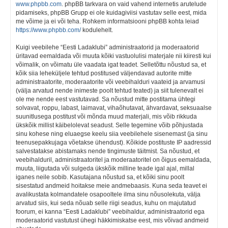
www.phpbb.com
. phpBB tarkvara on vaid vahend internetis arutelude
pidamiseks, phpBB Grupp ei ole kuidagiviisi vastutav selle eest, mida
me võime ja ei või teha. Rohkem informatsiooni phpBB kohta leiad
https://www.phpbb.com/
kodulehelt.
Kuigi veebilehe “Eesti Ladaklubi” administraatorid ja moderaatorid
üritavad eemaldada või muuta kõiki vastuolulisi materjale nii kiiresti kui
võimalik, on võimatu üle vaadata igat teadet. Selletõttu nõustud sa, et
kõik siia leheküljele tehtud postitused väljendavad autorite mitte
administraatorite, moderaatorite või veebihalduri vaateid ja arvamusi
(välja arvatud nende inimeste poolt tehtud teated) ja siit tulenevalt ei
ole me nende eest vastutavad. Sa nõustud mitte postitama ühtegi
solvavat, roppu, labast, laimavat, vihaõhutavat, ähvardavat, seksuaalse
suunitlusega postitust või mõnda muud materjali, mis võib rikkuda
ükskõik millist käibelolevat seadust. Selle tegemine võib põhjustada
sinu kohese ning eluaegse keelu siia veebilehele sisenemast (ja sinu
teenusepakkujaga võetakse ühendust). Kõikide postituste IP aadressid
salvestatakse abistamaks nende tingimuste täitmist. Sa nõustud, et
veebihalduril, administraatoritel ja moderaatoritel on õigus eemaldada,
muuta, liigutada või sulgeda ükskõik milline teade igal ajal, millal
iganes neile sobib. Kasutajana nõustud sa, et kõiki sinu poolt
sisestatud andmeid hoitakse meie andmebaasis. Kuna seda teavet ei
avalikustata kolmandatele osapooltele ilma sinu nõusolekuta, välja
arvatud siis, kui seda nõuab selle riigi seadus, kuhu on majutatud
foorum, ei kanna “Eesti Ladaklubi” veebihaldur, administraatorid ega
moderaatorid vastutust ühegi häkkimiskatse eest, mis võivad andmeid