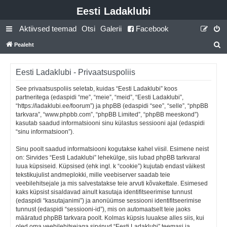
Eesti Ladaklubi
Aktiivsed teemad
Otsi
Galerii
Facebook
Pealeht
t
s
Eesti Ladaklubi - Privaatsuspoliis
i
See privaatsuspoliis seletab, kuidas “Eesti Ladaklubi” koos
partneritega (edaspidi “me”, “meie”, “meid”, “Eesti Ladaklubi”,
“https://ladaklubi.ee/foorum”) ja phpBB (edaspidi “see”, “selle”, “phpBB
tarkvara”, “www.phpbb.com”, “phpBB Limited”, “phpBB meeskond”)
kasutab saadud informatsiooni sinu külastus sessiooni ajal (edaspidi
“sinu informatsioon”).
Sinu poolt saadud informatsiooni kogutakse kahel viisil. Esimene neist
on: Sirvides “Eesti Ladaklubi” lehekülge, siis lubad phpBB tarkvaral
luua küpsiseid. Küpsised (ehk ingl. k “cookie”) kujutab endast väikest
tekstikujulist andmeplokki, mille veebiserver saadab teie
veebilehitsejale ja mis salvestatakse teie arvuti kõvakettale. Esimesed
kaks küpsist sisaldavad ainult kasutaja identifitseerimise tunnust
(edaspidi “kasutajanimi”) ja anonüümse sessiooni identifitseerimise
tunnust (edaspidi “sessiooni-id”), mis on automaatselt teie jaoks
määratud phpBB tarkvara poolt. Kolmas küpsis luuakse alles siis, kui
oled oma veebilehitsejaga sirvinud “Eesti Ladaklubi” teemasi ja