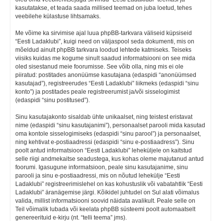
kasutatakse, et teada saada millised teemad on juba loetud, tehes
veebilehe külastuse lihtsamaks.
Me võime ka sirvimise ajal luua phpBB-tarkvara väliseid küpsiseid
“Eesti Ladaklubi”, kuigi need on väljaspool seda dokumenti, mis on
mõeldud ainult phpBB tarkvara loodud lehtede katmiseks. Teiseks
viisiks kuidas me kogume sinult saadud informatsiooni on see mida
oled sisestanud meie foorumisse. See võib olla, ning mis ei ole
piiratud: postitades anonüümse kasutajana (edaspidi “anonüümsed
kasutajad”), registreerudes “Eesti Ladaklubi” liikmeks (edaspidi “sinu
konto”) ja postitades peale registreerumist ja/või sisselogimist
(edaspidi “sinu postitused”).
Sinu kasutajakonto sisaldab ühte unikaalset, ning teistest eristavat
nime (edaspidi “sinu kasutajanimi”), personaalset parooli mida kasutad
oma kontole sisselogimiseks (edaspidi “sinu parool”) ja personaalset,
ning kehtivat e-postiaadressi (edaspidi “sinu e-postiaadress”). Sinu
poolt antud informatsioon “Eesti Ladaklubi” leheküljele on kaitstud
selle riigi andmekaitse seadustega, kus kohas oleme majutanud antud
foorumi. Igasugune informatsioon, peale sinu kasutajanime, sinu
parooli ja sinu e-postiaadressi, mis on nõutud lehekülje “Eesti
Ladaklubi” registreerimislehel on kas kohustuslik või vabatahtlik “Eesti
Ladaklubi” äranägemise järgi. Kõikidel juhtudel on Sul alati võimalus
valida, millist informatsiooni soovid näidata avalikult. Peale selle on
Teil võimalik lubada või keelata phpBB süsteemi poolt automaatselt
genereerituid e-kirju (nt. “telli teema” jms).