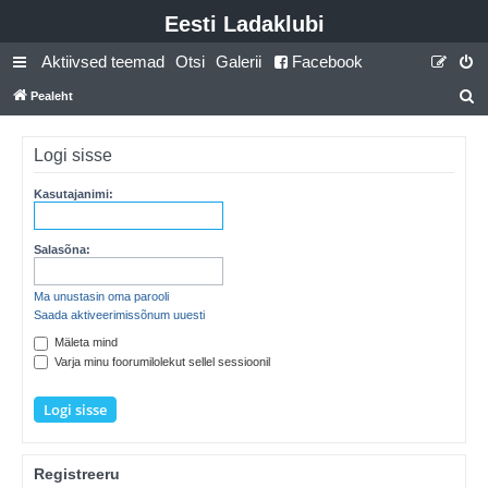
Eesti Ladaklubi
Aktiivsed teemad
Otsi
Galerii
Facebook
Pealeht
t
s
Logi sisse
i
Kasutajanimi:
Salasõna:
Ma unustasin oma parooli
Saada aktiveerimissõnum uuesti
Mäleta mind
Varja minu foorumilolekut sellel sessioonil
Registreeru