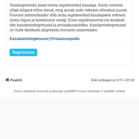
Sisselogimiseks pead olema registreeritud kasutaja. Konto loomine
võtab kõigest mõne minuti, ning annab sulle mitmeid võimalusi juurde.
Foorumi administraator võib anda registreeritud kasutajatele mitmeid
olulisi õigusi ja funktsioone veelgi. Enne registreerumist loe kindlasti
läbi kasutamistingimused ja privaatsuspoliitika. Kasutamistingimused
on Sulle täielikuks järgmiseks foorumis osalemiseks.
Kasutamistingimused
|
Privaatsuspoliis
Registreeru
Pealeht
Kõik kellaajad on
UTC+03:00
Eesti Ladaklubi foorumit jooksutab phpBB® Forum Software © phpBB Limited