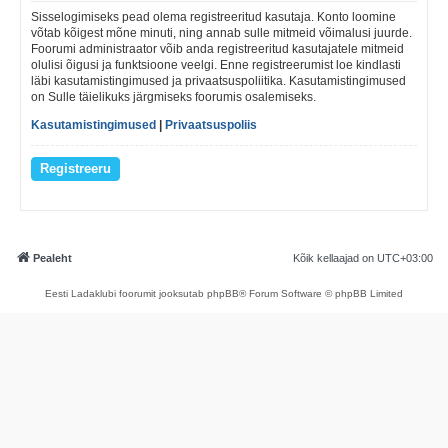
Sisselogimiseks pead olema registreeritud kasutaja. Konto loomine
võtab kõigest mõne minuti, ning annab sulle mitmeid võimalusi juurde.
Foorumi administraator võib anda registreeritud kasutajatele mitmeid
olulisi õigusi ja funktsioone veelgi. Enne registreerumist loe kindlasti
läbi kasutamistingimused ja privaatsuspoliitika. Kasutamistingimused
on Sulle täielikuks järgmiseks foorumis osalemiseks.
Kasutamistingimused
|
Privaatsuspoliis
Registreeru
Pealeht
Kõik kellaajad on
UTC+03:00
Eesti Ladaklubi foorumit jooksutab phpBB® Forum Software © phpBB Limited