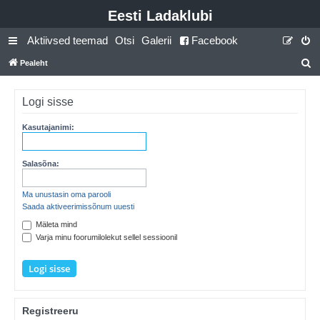
Eesti Ladaklubi
Aktiivsed teemad
Otsi
Galerii
Facebook
Pealeht
t
s
Logi sisse
i
Kasutajanimi:
Salasõna:
Ma unustasin oma parooli
Saada aktiveerimissõnum uuesti
Mäleta mind
Varja minu foorumilolekut sellel sessioonil
Registreeru