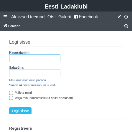
Eesti Ladaklubi
Aktiivsed teemad
Otsi
Galerii
Facebook
Pealeht
t
s
Logi sisse
i
Kasutajanimi:
Salasõna:
Ma unustasin oma parooli
Saada aktiveerimissõnum uuesti
Mäleta mind
Varja minu foorumilolekut sellel sessioonil
Registreeru