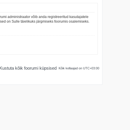
umi administraator võib anda registreeritud kasutajatele
mused on Sulle täielikuks järgmiseks foorumis osalemiseks.
Kustuta kõik foorumi küpsised
Kõik kellaajad on
UTC+03:00