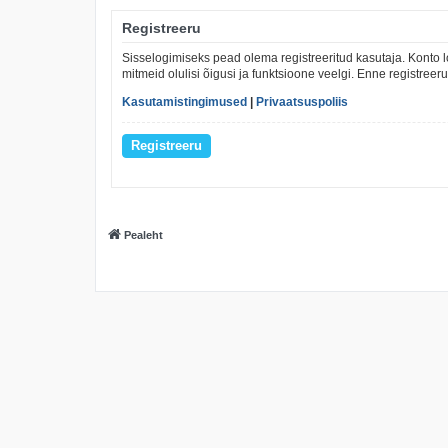
Registreeru
Sisselogimiseks pead olema registreeritud kasutaja. Konto l
mitmeid olulisi õigusi ja funktsioone veelgi. Enne registree
Kasutamistingimused
|
Privaatsuspoliis
Registreeru
Pealeht