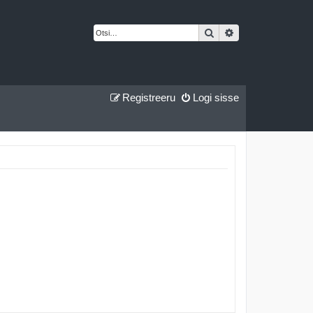
Otsi
Täiendatud otsing
Registreeru
Logi sisse