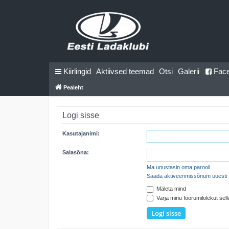
Kiirlingid
Aktiivsed teemad
Otsi
Galerii
Fac
Pealeht
Logi sisse
Kasutajanimi:
Salasõna:
Ma unustasin oma parooli
Saada aktiveerimissõnum uuesti
Mäleta mind
Varja minu foorumilolekut selle