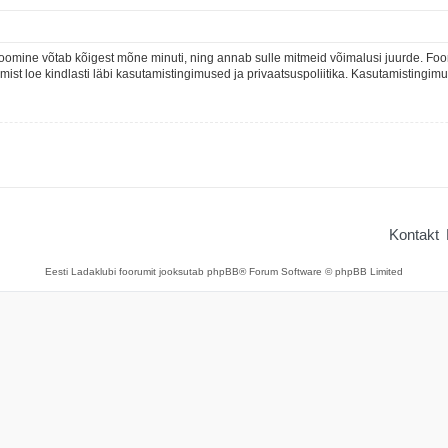
oomine võtab kõigest mõne minuti, ning annab sulle mitmeid võimalusi juurde. Foor
rumist loe kindlasti läbi kasutamistingimused ja privaatsuspoliitika. Kasutamistingi
Kontakt
Eesti Ladaklubi foorumit jooksutab phpBB® Forum Software © phpBB Limited