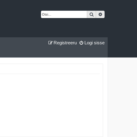
Otsi
Täiendatud otsing
Registreeru
Logi sisse