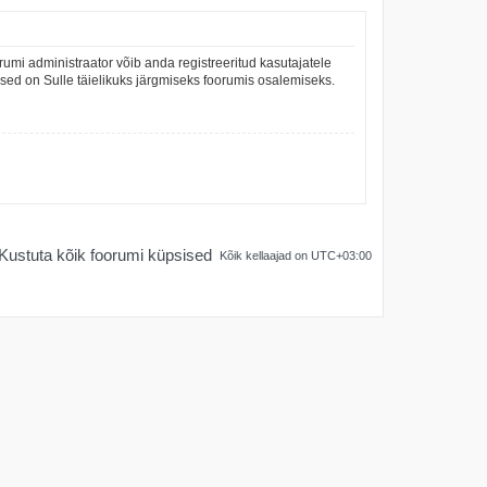
umi administraator võib anda registreeritud kasutajatele
mused on Sulle täielikuks järgmiseks foorumis osalemiseks.
Kustuta kõik foorumi küpsised
Kõik kellaajad on
UTC+03:00