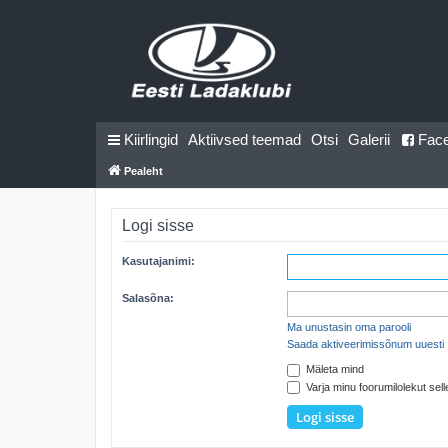
Kiirlingid
Aktiivsed teemad
Otsi
Galerii
Fac
Pealeht
Logi sisse
Kasutajanimi:
Salasõna:
Ma unustasin oma parooli
Saada aktiveerimissõnum uuesti
Mäleta mind
Varja minu foorumilolekut selle