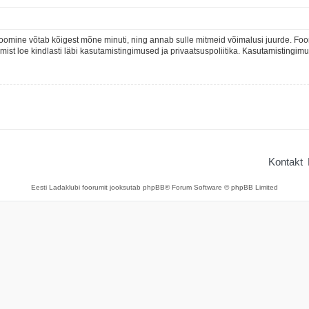
oomine võtab kõigest mõne minuti, ning annab sulle mitmeid võimalusi juurde. Foor
rumist loe kindlasti läbi kasutamistingimused ja privaatsuspoliitika. Kasutamistingi
Kontakt
Eesti Ladaklubi foorumit jooksutab phpBB® Forum Software © phpBB Limited