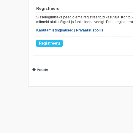
Registreeru
Sisselogimiseks pead olema registreeritud kasutaja. Konto l
mitmeid olulisi õigusi ja funktsioone veelgi. Enne registree
Kasutamistingimused
|
Privaatsuspoliis
Registreeru
Pealeht