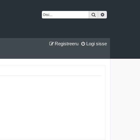
Otsi
Täiendatud otsing
Registreeru
Logi sisse