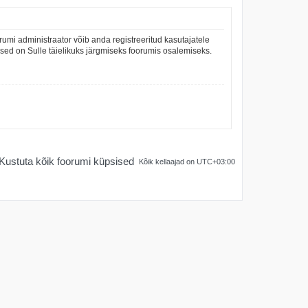
umi administraator võib anda registreeritud kasutajatele
mused on Sulle täielikuks järgmiseks foorumis osalemiseks.
Kustuta kõik foorumi küpsised
Kõik kellaajad on
UTC+03:00