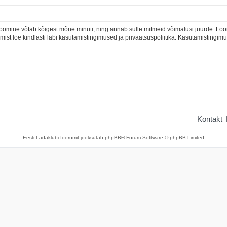
oomine võtab kõigest mõne minuti, ning annab sulle mitmeid võimalusi juurde. Foor
rumist loe kindlasti läbi kasutamistingimused ja privaatsuspoliitika. Kasutamistingi
Kontakt
Eesti Ladaklubi foorumit jooksutab phpBB® Forum Software © phpBB Limited