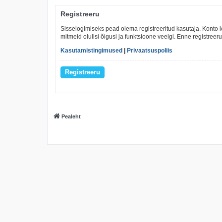
Registreeru
Sisselogimiseks pead olema registreeritud kasutaja. Konto l
mitmeid olulisi õigusi ja funktsioone veelgi. Enne registree
Kasutamistingimused
|
Privaatsuspoliis
Registreeru
Pealeht