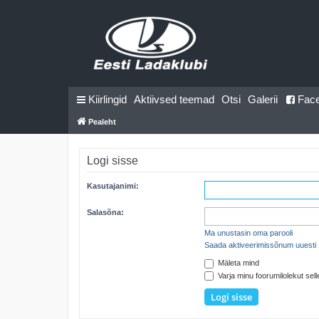
Kiirlingid
Aktiivsed teemad
Otsi
Galerii
Fac
Pealeht
Logi sisse
Kasutajanimi:
Salasõna:
Ma unustasin oma parooli
Saada aktiveerimissõnum uuesti
Mäleta mind
Varja minu foorumilolekut selle