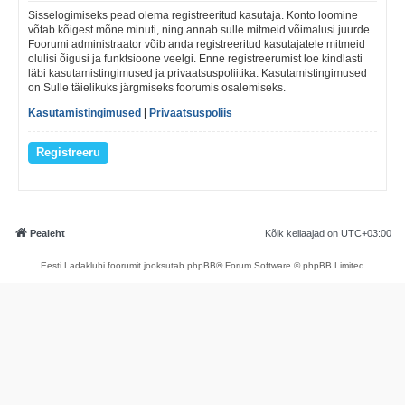
Sisselogimiseks pead olema registreeritud kasutaja. Konto loomine
võtab kõigest mõne minuti, ning annab sulle mitmeid võimalusi juurde.
Foorumi administraator võib anda registreeritud kasutajatele mitmeid
olulisi õigusi ja funktsioone veelgi. Enne registreerumist loe kindlasti
läbi kasutamistingimused ja privaatsuspoliitika. Kasutamistingimused
on Sulle täielikuks järgmiseks foorumis osalemiseks.
Kasutamistingimused
|
Privaatsuspoliis
Registreeru
Pealeht
Kõik kellaajad on
UTC+03:00
Eesti Ladaklubi foorumit jooksutab phpBB® Forum Software © phpBB Limited