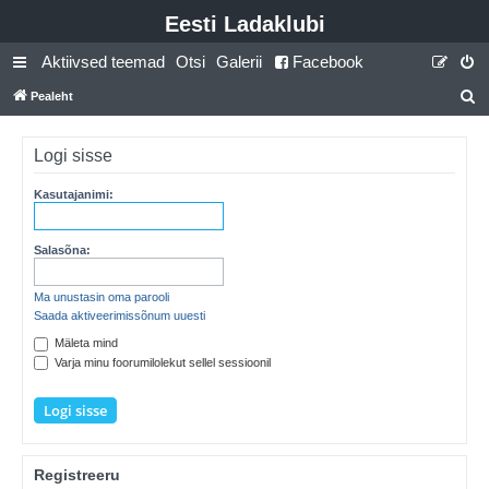
Eesti Ladaklubi
Aktiivsed teemad
Otsi
Galerii
Facebook
Pealeht
t
s
Logi sisse
i
Kasutajanimi:
Salasõna:
Ma unustasin oma parooli
Saada aktiveerimissõnum uuesti
Mäleta mind
Varja minu foorumilolekut sellel sessioonil
Registreeru