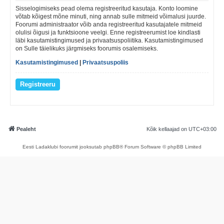
Sisselogimiseks pead olema registreeritud kasutaja. Konto loomine
võtab kõigest mõne minuti, ning annab sulle mitmeid võimalusi juurde.
Foorumi administraator võib anda registreeritud kasutajatele mitmeid
olulisi õigusi ja funktsioone veelgi. Enne registreerumist loe kindlasti
läbi kasutamistingimused ja privaatsuspoliitika. Kasutamistingimused
on Sulle täielikuks järgmiseks foorumis osalemiseks.
Kasutamistingimused
|
Privaatsuspoliis
Registreeru
Pealeht
Kõik kellaajad on
UTC+03:00
Eesti Ladaklubi foorumit jooksutab phpBB® Forum Software © phpBB Limited