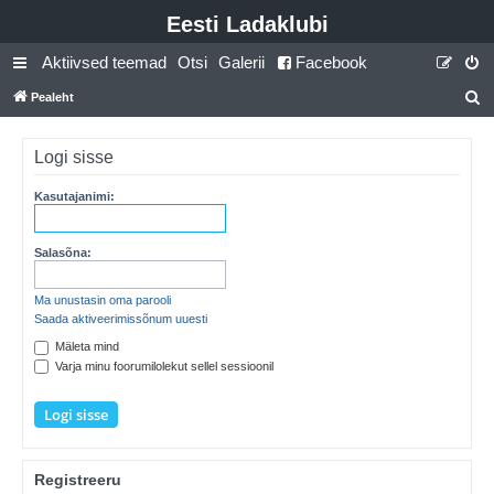
Eesti Ladaklubi
Aktiivsed teemad
Otsi
Galerii
Facebook
Pealeht
t
s
Logi sisse
i
Kasutajanimi:
Salasõna:
Ma unustasin oma parooli
Saada aktiveerimissõnum uuesti
Mäleta mind
Varja minu foorumilolekut sellel sessioonil
Registreeru