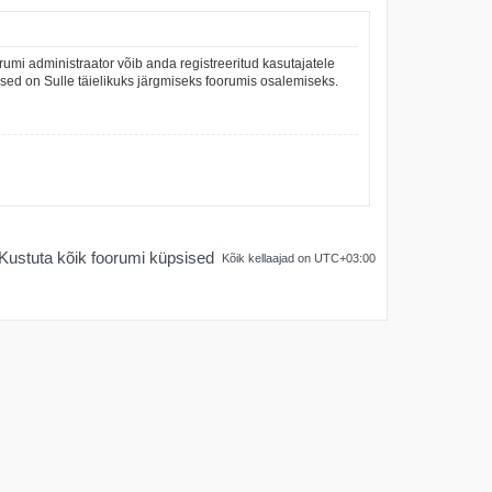
umi administraator võib anda registreeritud kasutajatele
mused on Sulle täielikuks järgmiseks foorumis osalemiseks.
Kustuta kõik foorumi küpsised
Kõik kellaajad on
UTC+03:00