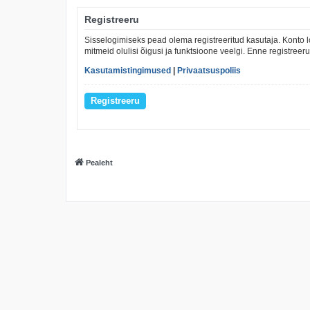
Registreeru
Sisselogimiseks pead olema registreeritud kasutaja. Konto l
mitmeid olulisi õigusi ja funktsioone veelgi. Enne registree
Kasutamistingimused
|
Privaatsuspoliis
Registreeru
Pealeht