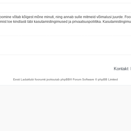
oomine võtab kõigest mõne minuti, ning annab sulle mitmeid võimalusi juurde. Foor
rumist loe kindlasti läbi kasutamistingimused ja privaatsuspoliitika. Kasutamistingi
Kontakt
Eesti Ladaklubi foorumit jooksutab phpBB® Forum Software © phpBB Limited