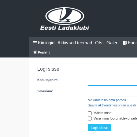
Kiirlingid
Aktiivsed teemad
Otsi
Galerii
Fac
Pealeht
Logi sisse
Kasutajanimi:
Salasõna:
Ma unustasin oma parooli
Saada aktiveerimissõnum uuesti
Mäleta mind
Varja minu foorumilolekut selle