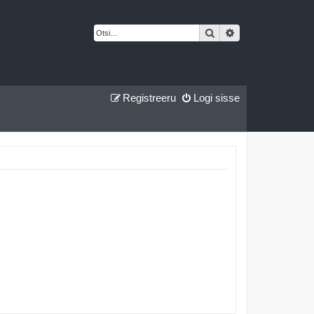
Otsi
Täiendatud otsing
Registreeru
Logi sisse