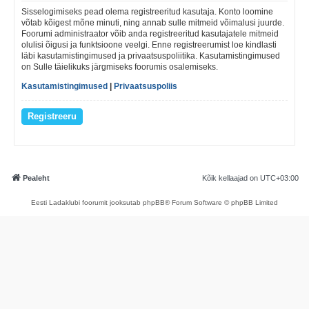
Sisselogimiseks pead olema registreeritud kasutaja. Konto loomine
võtab kõigest mõne minuti, ning annab sulle mitmeid võimalusi juurde.
Foorumi administraator võib anda registreeritud kasutajatele mitmeid
olulisi õigusi ja funktsioone veelgi. Enne registreerumist loe kindlasti
läbi kasutamistingimused ja privaatsuspoliitika. Kasutamistingimused
on Sulle täielikuks järgmiseks foorumis osalemiseks.
Kasutamistingimused
|
Privaatsuspoliis
Registreeru
Pealeht
Kõik kellaajad on
UTC+03:00
Eesti Ladaklubi foorumit jooksutab phpBB® Forum Software © phpBB Limited