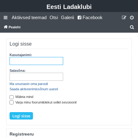
Eesti Ladaklubi
Aktiivsed teemad
Otsi
Galerii
Facebook
Pealeht
t
s
Logi sisse
i
Kasutajanimi:
Salasõna:
Ma unustasin oma parooli
Saada aktiveerimissõnum uuesti
Mäleta mind
Varja minu foorumilolekut sellel sessioonil
Registreeru