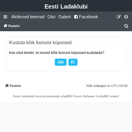
Eesti Ladaklubi
Aktiivsed teemad
Otsi
Galerii
Facebook
Pealeht
t
s
Kustuta kõik foorumi küpsised
i
Kas oled kindel, et soovid kõik foorumi küpsised kustutada?
Pealeht
Kõik kellaajad on
UTC+03:00
Eesti Ladaklubi foorumit jooksutab phpBB® Forum Software © phpBB Limited