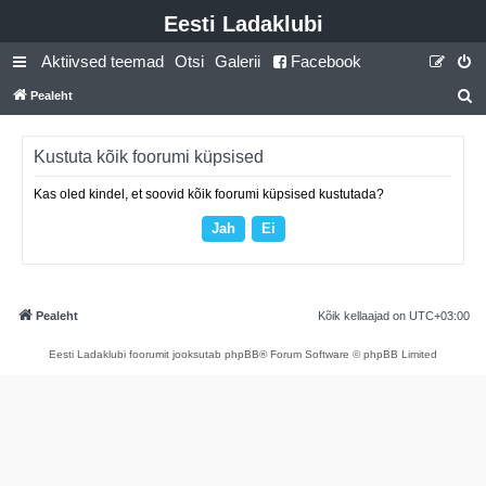
Eesti Ladaklubi
Aktiivsed teemad
Otsi
Galerii
Facebook
Pealeht
t
s
Kustuta kõik foorumi küpsised
i
Kas oled kindel, et soovid kõik foorumi küpsised kustutada?
Pealeht
Kõik kellaajad on
UTC+03:00
Eesti Ladaklubi foorumit jooksutab phpBB® Forum Software © phpBB Limited