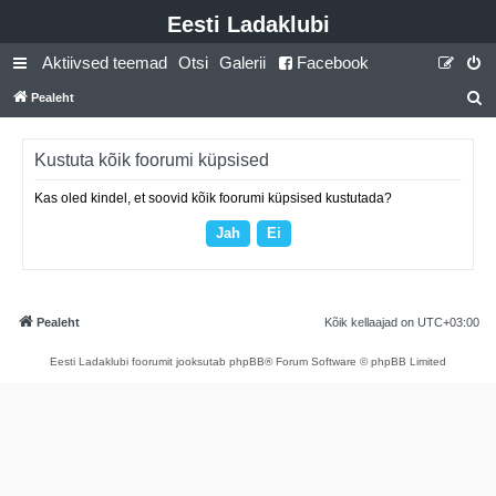
Eesti Ladaklubi
Aktiivsed teemad
Otsi
Galerii
Facebook
Pealeht
t
s
Kustuta kõik foorumi küpsised
i
Kas oled kindel, et soovid kõik foorumi küpsised kustutada?
Pealeht
Kõik kellaajad on
UTC+03:00
Eesti Ladaklubi foorumit jooksutab phpBB® Forum Software © phpBB Limited