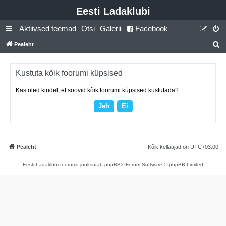
Eesti Ladaklubi
Aktiivsed teemad
Otsi
Galerii
Facebook
Pealeht
t
s
Kustuta kõik foorumi küpsised
i
Kas oled kindel, et soovid kõik foorumi küpsised kustutada?
Pealeht
Kõik kellaajad on
UTC+03:00
Eesti Ladaklubi foorumit jooksutab phpBB® Forum Software © phpBB Limited