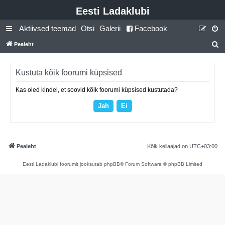
Eesti Ladaklubi
Aktiivsed teemad
Otsi
Galerii
Facebook
Pealeht
t
s
Kustuta kõik foorumi küpsised
i
Kas oled kindel, et soovid kõik foorumi küpsised kustutada?
Pealeht
Kõik kellaajad on
UTC+03:00
Eesti Ladaklubi foorumit jooksutab phpBB® Forum Software © phpBB Limited