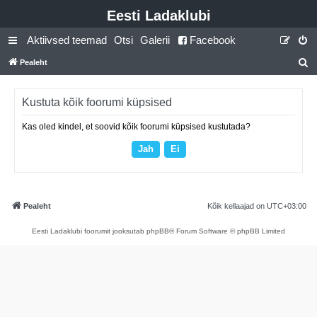
Eesti Ladaklubi
Aktiivsed teemad
Otsi
Galerii
Facebook
Pealeht
t
s
Kustuta kõik foorumi küpsised
i
Kas oled kindel, et soovid kõik foorumi küpsised kustutada?
Pealeht
Kõik kellaajad on
UTC+03:00
Eesti Ladaklubi foorumit jooksutab phpBB® Forum Software © phpBB Limited