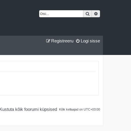
Otsi
Täiendatud otsing
Registreeru
Logi sisse
Kustuta kõik foorumi küpsised
Kõik kellaajad on
UTC+03:00