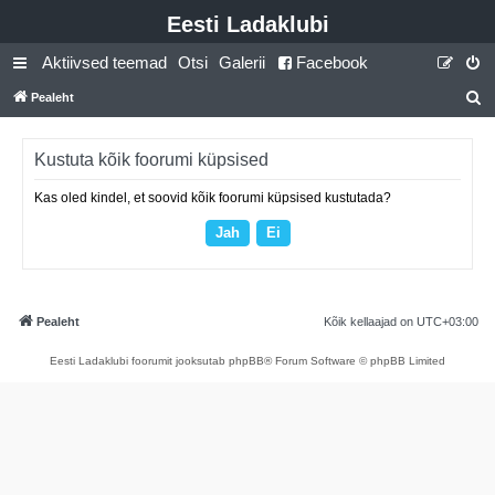
Eesti Ladaklubi
Aktiivsed teemad
Otsi
Galerii
Facebook
Pealeht
t
s
Kustuta kõik foorumi küpsised
i
Kas oled kindel, et soovid kõik foorumi küpsised kustutada?
Pealeht
Kõik kellaajad on
UTC+03:00
Eesti Ladaklubi foorumit jooksutab phpBB® Forum Software © phpBB Limited