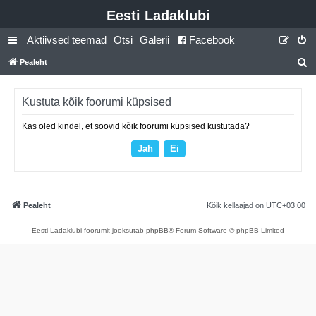
Eesti Ladaklubi
Aktiivsed teemad
Otsi
Galerii
Facebook
Pealeht
t
s
Kustuta kõik foorumi küpsised
i
Kas oled kindel, et soovid kõik foorumi küpsised kustutada?
Pealeht
Kõik kellaajad on
UTC+03:00
Eesti Ladaklubi foorumit jooksutab phpBB® Forum Software © phpBB Limited